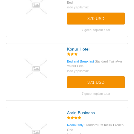
Bed
iade yapılamaz
370 USD
7 gece, toplam tutar
Konur Hotel
Bed and Breakfast
Standard Twin Ayrı
Yatakli Oda
iade yapılamaz
371 USD
7 gece, toplam tutar
Asrin Business
Room Only
Standard Cift Kisilik French
Oda