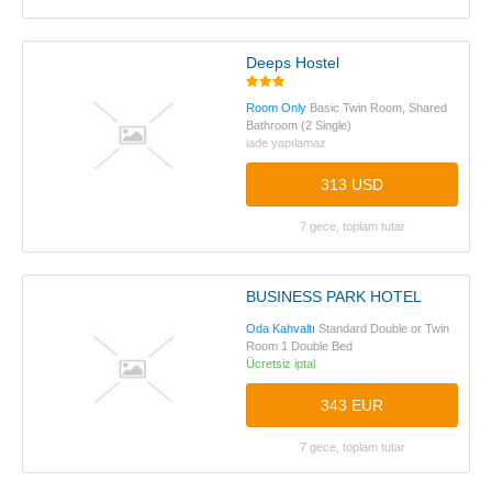
Deeps Hostel
Room Only
Basic Twin Room, Shared
Bathroom (2 Single)
iade yapılamaz
313 USD
7 gece, toplam tutar
BUSINESS PARK HOTEL
Oda Kahvaltı
Standard Double or Twin
Room 1 Double Bed
Ücretsiz iptal
343 EUR
7 gece, toplam tutar