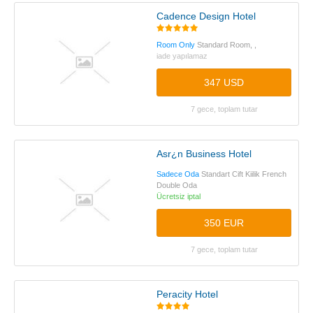
Cadence Design Hotel
Room Only
Standard Room, ,
iade yapılamaz
347 USD
7 gece, toplam tutar
Asr¿n Business Hotel
Sadece Oda
Standart Cift Kiilik French
Double Oda
Ücretsiz iptal
350 EUR
7 gece, toplam tutar
Peracity Hotel