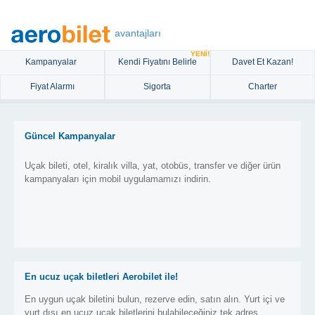
avantajları
YENİ!
Kampanyalar
Kendi Fiyatını Belirle
Davet Et Kazan!
Fiyat Alarmı
Sigorta
Charter
Güncel Kampanyalar
Uçak bileti, otel, kiralık villa, yat, otobüs, transfer ve diğer ürün
kampanyaları için mobil uygulamamızı indirin.
En ucuz uçak biletleri Aerobilet ile!
En uygun uçak biletini bulun, rezerve edin, satın alın. Yurt içi ve
yurt dışı en ucuz uçak biletlerini bulabileceğiniz tek adres.