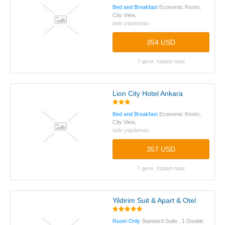
Bed and Breakfast
Economic Room,
City View,
iade yapılamaz
354 USD
7 gece, toplam tutar
Lion City Hotel Ankara
Bed and Breakfast
Economic Room,
City View,
iade yapılamaz
357 USD
7 gece, toplam tutar
Yildirim Suit & Apart & Otel
Room Only
Standard Suite , 1 Double