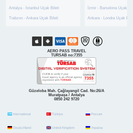
Antalya - İstanbul Uçak Bileti
İzmir - Barselona Uçak Bil
Trabzon - Ankara Uçak Bileti
Ankara - Londra Uçak Bile
AERO PASS TRAVEL
TURSAB no:7355
Güzeloba Mah. Çağlayangil Cad. No:26/A
Muratpaşa / Antalya
0850 242 9720
International
Türkiye
Россия
Deutschland
United Kingdom
Україна