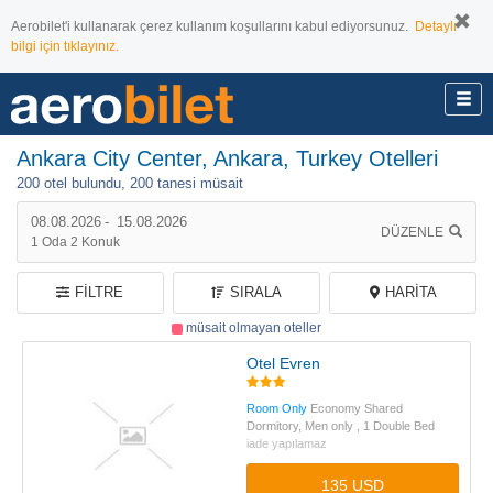
Aerobilet'i kullanarak çerez kullanım koşullarını kabul ediyorsunuz.
Detaylı
bilgi için tıklayınız.
Ankara City Center, Ankara, Turkey Otelleri
200 otel bulundu,
200 tanesi müsait
08.08.2026
-
15.08.2026
DÜZENLE
1
Oda
2
Konuk
FILTRE
SIRALA
HARITA
müsait olmayan oteller
Otel Evren
Room Only
Economy Shared
Dormitory, Men only , 1 Double Bed
iade yapılamaz
135 USD