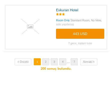
Evkuran Hotel
Room Only
Standard Room, No View,
iade yapılamaz
443 USD
7 gece, toplam tutar
...
« Önceki
1
2
3
4
7
Sonraki »
200
sonuç bulundu.