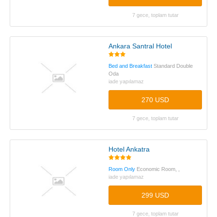
7 gece, toplam tutar
Ankara Santral Hotel
Bed and Breakfast
Standard Double
Oda
iade yapılamaz
270 USD
7 gece, toplam tutar
Hotel Ankatra
Room Only
Economic Room, ,
iade yapılamaz
299 USD
7 gece, toplam tutar