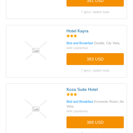
381 USD
7 gece, toplam tutar
Hotel Kayra
Bed and Breakfast
Double, City View,
iade yapılamaz
383 USD
7 gece, toplam tutar
Koza Suite Hotel
Bed and Breakfast
Economic Room, No
View,
iade yapılamaz
388 USD