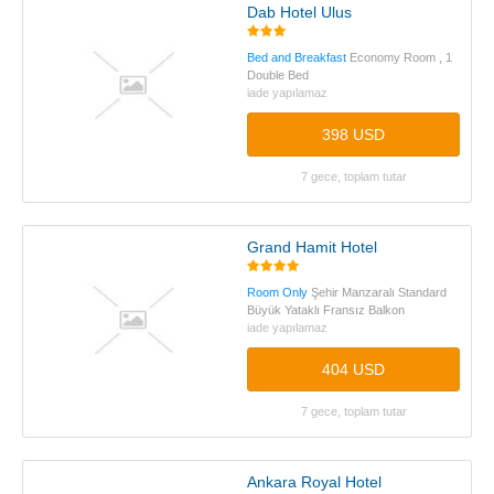
Dab Hotel Ulus
Bed and Breakfast
Economy Room , 1
Double Bed
iade yapılamaz
398 USD
7 gece, toplam tutar
Grand Hamit Hotel
Room Only
Şehir Manzaralı Standard
Büyük Yataklı Fransız Balkon
iade yapılamaz
404 USD
7 gece, toplam tutar
Ankara Royal Hotel