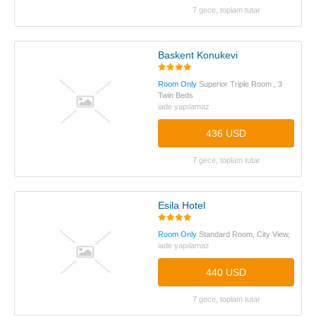
7 gece, toplam tutar
Baskent Konukevi
Room Only
Superior Triple Room , 3
Twin Beds
iade yapılamaz
436 USD
7 gece, toplam tutar
Esila Hotel
Room Only
Standard Room, City View,
iade yapılamaz
440 USD
7 gece, toplam tutar