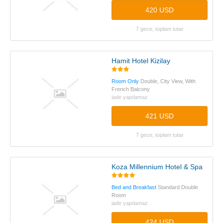
420 USD
7 gece, toplam tutar
Hamit Hotel Kizilay
Room Only
Double, City View, With
French Balcony
iade yapılamaz
421 USD
7 gece, toplam tutar
Koza Millennium Hotel & Spa
Bed and Breakfast
Standard Double
Room
iade yapılamaz
424 USD