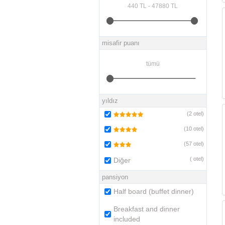
misafir puanı
yıldız
(
2
otel)
(
10
otel)
(
57
otel)
(
otel)
Diğer
pansiyon
Half board (buffet dinner)
Breakfast and dinner
included