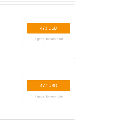
473 USD
7 gece, toplam tutar
477 USD
7 gece, toplam tutar