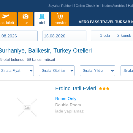
Seyahat Rehberi
Online Check-in
Neden Aerobilet
Ha
AERO PASS TRAVEL TURSAB N
ak bileti
tur
otel
transfer
1
oda
2
konuk
Burhaniye, Balikesir, Turkey Otelleri
9 otel bulundu,
69 tanesi müsait
Erdinc Tatil Evleri
Room Only
Double Room
iade yapılamaz