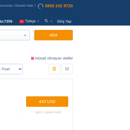
0850 242 9720
kkımızda
Destek Hattı
TL
Türkçe
o:7355
Giriş Yap
ARA
müsait olmayan oteller
443 USD
7 gece, toplam tutar