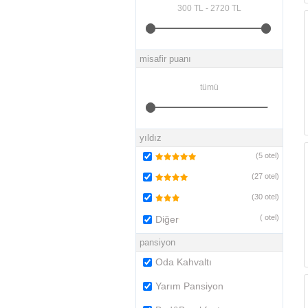
misafir puanı
yıldız
(
5
otel)
(
27
otel)
(
30
otel)
(
otel)
Diğer
pansiyon
Oda Kahvaltı
Yarım Pansiyon