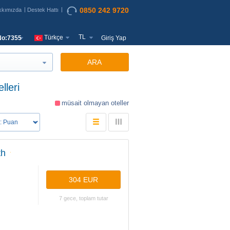
0850 242 9720
kkımızda
Destek Hattı
TL
Türkçe
o:7355
Giriş Yap
ARA
lleri
müsait olmayan oteller
th
304 EUR
7 gece, toplam tutar