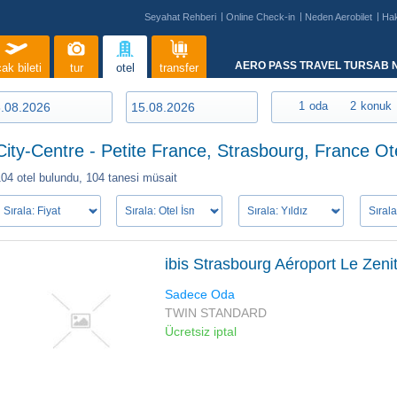
Seyahat Rehberi
Online Check-in
Neden Aerobilet
Ha
AERO PASS TRAVEL TURSAB N
ak bileti
tur
otel
transfer
1
oda
2
konuk
City-Centre - Petite France, Strasbourg, France Ote
104 otel bulundu,
104 tanesi müsait
ibis Strasbourg Aéroport Le Zeni
Sadece Oda
TWIN STANDARD
Ücretsiz iptal