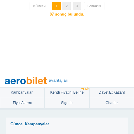
« Önceki
1
2
3
Sonraki »
87
sonuç bulundu.
avantajları
YENİ!
Kampanyalar
Kendi Fiyatını Belirle
Davet Et Kazan!
Fiyat Alarmı
Sigorta
Charter
Güncel Kampanyalar