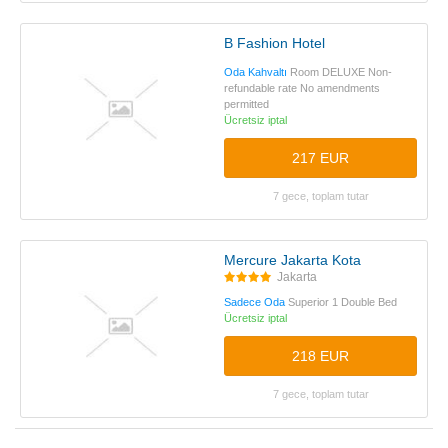
B Fashion Hotel
Oda Kahvaltı
Room DELUXE Non-
refundable rate No amendments
permitted
Ücretsiz iptal
217 EUR
7 gece, toplam tutar
Mercure Jakarta Kota
Jakarta
Sadece Oda
Superior 1 Double Bed
Ücretsiz iptal
218 EUR
7 gece, toplam tutar