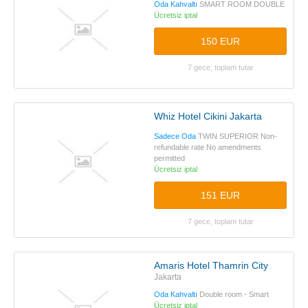
Oda Kahvaltı
SMART ROOM DOUBLE
Ücretsiz iptal
150 EUR
7 gece, toplam tutar
Whiz Hotel Cikini Jakarta
Sadece Oda
TWIN SUPERIOR Non-
refundable rate No amendments
permitted
Ücretsiz iptal
151 EUR
7 gece, toplam tutar
Amaris Hotel Thamrin City
Jakarta
Oda Kahvaltı
Double room - Smart
Ücretsiz iptal