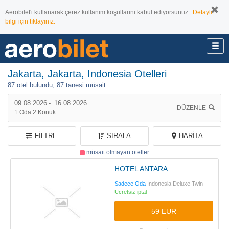
Aerobilet'i kullanarak çerez kullanım koşullarını kabul ediyorsunuz.
Detaylı
bilgi için tıklayınız.
Jakarta, Jakarta, Indonesia Otelleri
87 otel bulundu,
87 tanesi müsait
09.08.2026
-
16.08.2026
DÜZENLE
1
Oda
2
Konuk
FILTRE
SIRALA
HARITA
müsait olmayan oteller
HOTEL ANTARA
Sadece Oda
Indonesia Deluxe Twin
Ücretsiz iptal
59 EUR