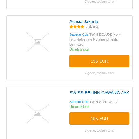
7 gece, toplam tutar
Acacia Jakarta
Jakarta
Sadece Oda
TWIN DELUXE Non-
refundable rate No amendments
permitted
Ücretsiz iptal
195 EUR
7 gece, toplam tutar
SWISS-BELINN CAWANG JAKART
Sadece Oda
TWIN STANDARD
Ücretsiz iptal
195 EUR
7 gece, toplam tutar