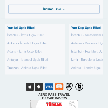
İndirme Linki
Yurt İçi Uçak Bileti
Yurt Dışı Uçak Bileti
İstanbul - İzmir Uçak Bileti
İstanbul - Amsterdam Uçak
Ankara - İstanbul Uçak Bileti
Antalya - Moskova Uçak Bi
Adana - İzmir Uçak Bileti
İstanbul - Frankfurt Uçak B
Antalya - İstanbul Uçak Bileti
İzmir - Barselona Uçak Bil
Trabzon - Ankara Uçak Bileti
Ankara - Londra Uçak Bile
AERO PASS TRAVEL
TURSAB no:7355