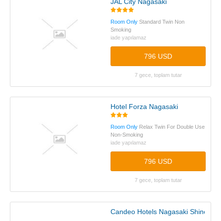
JAL City Nagasaki
Room Only
Standard Twin Non
Smoking
iade yapılamaz
796 USD
7 gece, toplam tutar
Hotel Forza Nagasaki
Room Only
Relax Twin For Double Use
Non-Smoking
iade yapılamaz
796 USD
7 gece, toplam tutar
Candeo Hotels Nagasaki Shinchi C