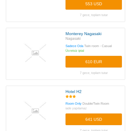
553 USD
7 gece, toplam tutar
Monterey Nagasaki
Nagasaki
Sadece Oda
Twin room - Casual
Ücretsiz iptal
610 EUR
7 gece, toplam tutar
Hotel H2
Room Only
Double/Twin Room
iade yapılamaz
641 USD
7 gece, toplam tutar