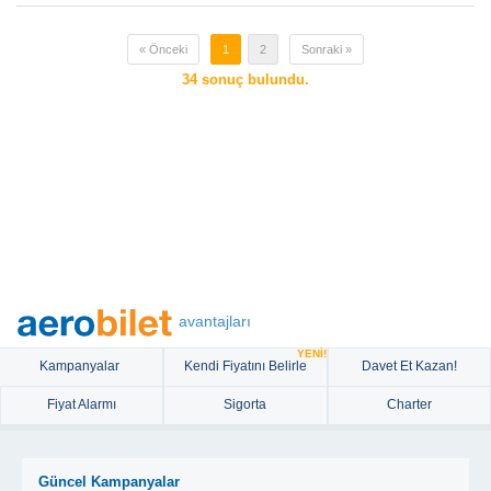
« Önceki
1
2
Sonraki »
34
sonuç bulundu.
avantajları
YENİ!
Kampanyalar
Kendi Fiyatını Belirle
Davet Et Kazan!
Fiyat Alarmı
Sigorta
Charter
Güncel Kampanyalar