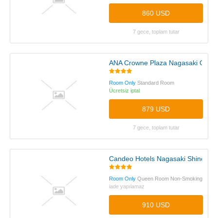
860 USD
7 gece, toplam tutar
ANA Crowne Plaza Nagasaki Glover
Room Only
Standard Room
Ücretsiz iptal
879 USD
7 gece, toplam tutar
Candeo Hotels Nagasaki Shinchi C
Room Only
Queen Room Non-Smoking
iade yapılamaz
910 USD