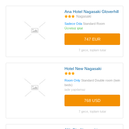
Ana Hotel Nagasaki Gloverhill
Nagasaki
Sadece Oda
Standard Room
Ücretsiz iptal
747 EUR
7 gece, toplam tutar
Hotel New Nagasaki
Room Only
Standard Double room (twin
beds)
iade yapılamaz
768 USD
7 gece, toplam tutar