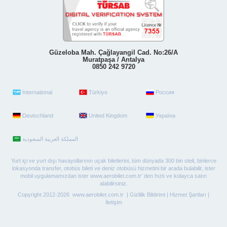
Güzeloba Mah. Çağlayangil Cad. No:26/A
Muratpaşa / Antalya
0850 242 9720
International
Türkiye
Россия
Deutschland
United Kingdom
Україна
Yurt içi ve yurt dışı havayollarının uçak biletlerini, tüm dünyada 300 bin oteli, binlerce
lokasyonda transfer, otobüs bileti ve deniz otobüsü hizmetini bir arada bulabilir, ister
mobil uygulamamızdan ister www.aerobilet.com.tr’ den hızlı ve kolayca satın
alabilirsiniz.
Copyright 2012-2026 www.aerobilet.com.tr |
Gizlilik Bildirimi
|
Hizmet Şartları
|
İletişim