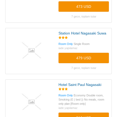
473 USD
7 gece, toplam tutar
Station Hotel Nagasaki Suwa
Room Only
Single Room
iade yapılamaz
479 USD
7 gece, toplam tutar
Hotel Saint Paul Nagasaki
Room Only
Economy Double room,
Smoking (E ( bed )) No meals, room
only plan [Room only]
iade yapılamaz