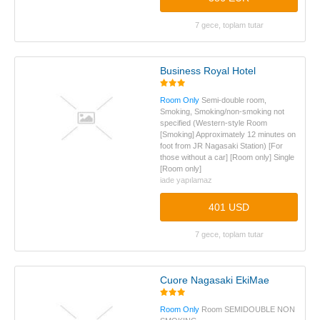
7 gece, toplam tutar
Business Royal Hotel
Room Only
Semi-double room,
Smoking, Smoking/non-smoking not
specified (Western-style Room
[Smoking] Approximately 12 minutes on
foot from JR Nagasaki Station) [For
those without a car] [Room only] Single
[Room only]
iade yapılamaz
401 USD
7 gece, toplam tutar
Cuore Nagasaki EkiMae
Room Only
Room SEMIDOUBLE NON