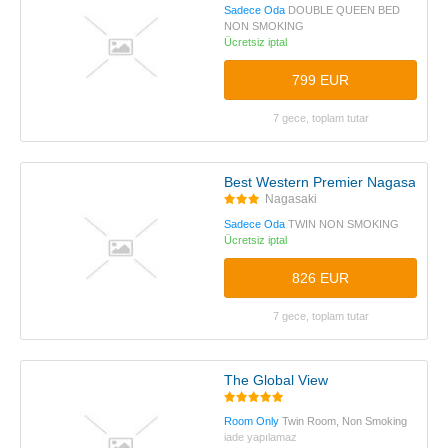
Sadece Oda
DOUBLE QUEEN BED
NON SMOKING
Ücretsiz iptal
799 EUR
7 gece, toplam tutar
Best Western Premier Nagasaki
Nagasaki
Sadece Oda
TWIN NON SMOKING
Ücretsiz iptal
826 EUR
7 gece, toplam tutar
The Global View
Room Only
Twin Room, Non Smoking
iade yapılamaz