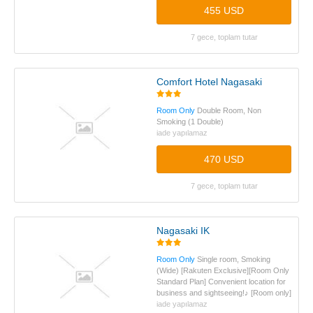
455 USD
7 gece, toplam tutar
Comfort Hotel Nagasaki
Room Only
Double Room, Non
Smoking (1 Double)
iade yapılamaz
470 USD
7 gece, toplam tutar
Nagasaki IK
Room Only
Single room, Smoking
(Wide) [Rakuten Exclusive][Room Only
Standard Plan] Convenient location for
business and sightseeing!♪ [Room only]
iade yapılamaz