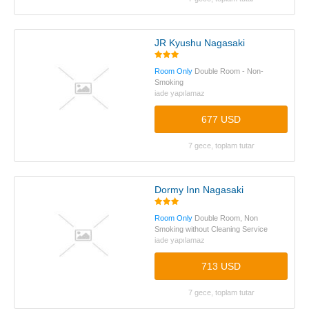
JR Kyushu Nagasaki
Room Only
Double Room - Non-
Smoking
iade yapılamaz
677 USD
7 gece, toplam tutar
Dormy Inn Nagasaki
Room Only
Double Room, Non
Smoking without Cleaning Service
iade yapılamaz
713 USD
7 gece, toplam tutar