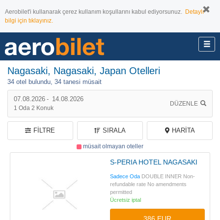
Aerobilet'i kullanarak çerez kullanım koşullarını kabul ediyorsunuz.
Detaylı
bilgi için tıklayınız.
Nagasaki, Nagasaki, Japan Otelleri
34 otel bulundu,
34 tanesi müsait
07.08.2026
-
14.08.2026
DÜZENLE
1
Oda
2
Konuk
FILTRE
SIRALA
HARITA
müsait olmayan oteller
S-PERIA HOTEL NAGASAKI
Sadece Oda
DOUBLE INNER Non-
refundable rate No amendments
permitted
Ücretsiz iptal
386 EUR