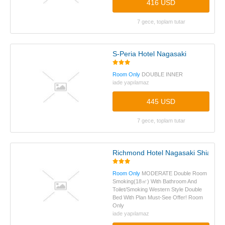
416 USD
7 gece, toplam tutar
S-Peria Hotel Nagasaki
Room Only
DOUBLE INNER
iade yapılamaz
445 USD
7 gece, toplam tutar
Richmond Hotel Nagasaki Shianbas
Room Only
MODERATE Double Room
Smoking(18㎡) With Bathroom And
Toilet/Smoking Western Style Double
Bed With Plan Must-See Offer! Room
Only
iade yapılamaz