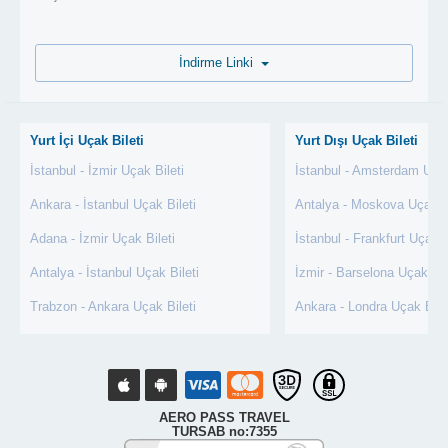
İndirme Linki
Yurt İçi Uçak Bileti
Yurt Dışı Uçak Bileti
İstanbul - İzmir Uçak Bileti
İstanbul - Amsterdam Uçak
Ankara - İstanbul Uçak Bileti
Antalya - Moskova Uçak Bi
Adana - İzmir Uçak Bileti
İstanbul - Frankfurt Uçak B
Antalya - İstanbul Uçak Bileti
İzmir - Barselona Uçak Bil
Trabzon - Ankara Uçak Bileti
Ankara - Londra Uçak Bile
AERO PASS TRAVEL
TURSAB no:7355