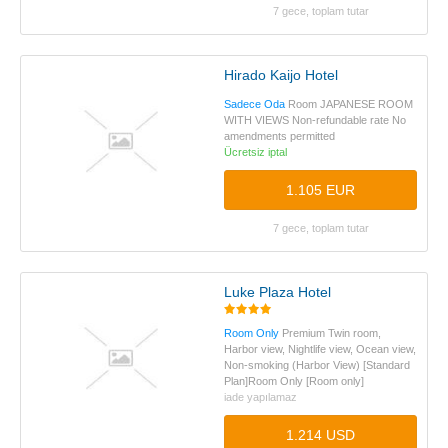
7 gece, toplam tutar
Hirado Kaijo Hotel
Sadece Oda
Room JAPANESE ROOM
WITH VIEWS Non-refundable rate No
amendments permitted
Ücretsiz iptal
1.105 EUR
7 gece, toplam tutar
Luke Plaza Hotel
Room Only
Premium Twin room,
Harbor view, Nightlife view, Ocean view,
Non-smoking (Harbor View) [Standard
Plan]Room Only [Room only]
iade yapılamaz
1.214 USD