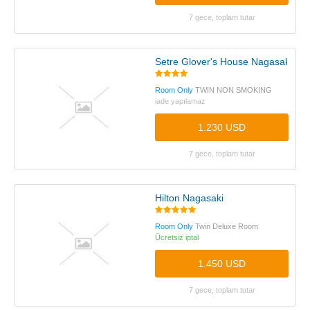
7 gece, toplam tutar
Setre Glover's House Nagasaki
Room Only
TWIN NON SMOKING
iade yapılamaz
1.230 USD
7 gece, toplam tutar
Hilton Nagasaki
Room Only
Twin Deluxe Room
Ücretsiz iptal
1.450 USD
7 gece, toplam tutar