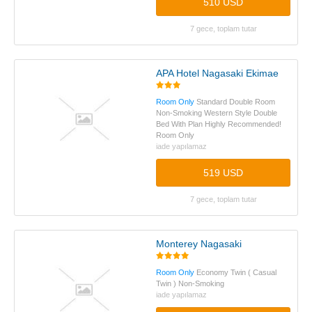
510 USD
7 gece, toplam tutar
APA Hotel Nagasaki Ekimae
Room Only
Standard Double Room
Non-Smoking Western Style Double
Bed With Plan Highly Recommended!
Room Only
iade yapılamaz
519 USD
7 gece, toplam tutar
Monterey Nagasaki
Room Only
Economy Twin ( Casual
Twin ) Non-Smoking
iade yapılamaz