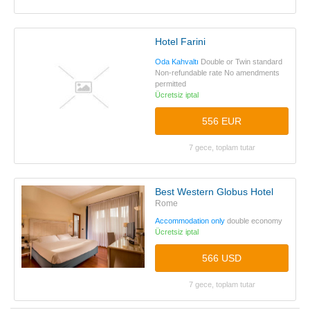
Hotel Farini
Oda Kahvaltı
Double or Twin standard
Non-refundable rate No amendments
permitted
Ücretsiz iptal
556 EUR
7 gece, toplam tutar
Best Western Globus Hotel
Rome
Accommodation only
double economy
Ücretsiz iptal
566 USD
7 gece, toplam tutar