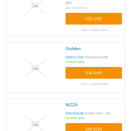
BED
iade yapılamaz
533 USD
7 gece, toplam tutar
Giubileo
Sadece Oda
Standard Double
Ücretsiz iptal
536 EUR
7 gece, toplam tutar
NIZZA
Oda Kahvaltı
Double room - A/C
Ücretsiz iptal
540 EUR