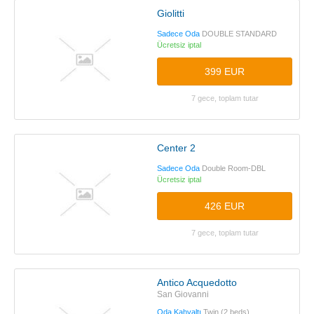
Giolitti
Sadece Oda
DOUBLE STANDARD
Ücretsiz iptal
399 EUR
7 gece, toplam tutar
Center 2
Sadece Oda
Double Room-DBL
Ücretsiz iptal
426 EUR
7 gece, toplam tutar
Antico Acquedotto
San Giovanni
Oda Kahvaltı
Twin (2 beds)