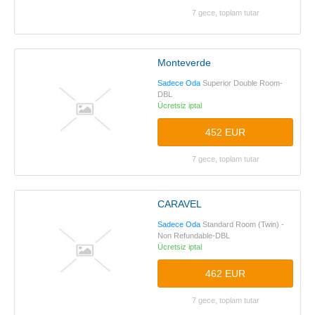
7 gece, toplam tutar
Monteverde
Sadece Oda
Superior Double Room-
DBL
Ücretsiz iptal
452 EUR
7 gece, toplam tutar
CARAVEL
Sadece Oda
Standard Room (Twin) -
Non Refundable-DBL
Ücretsiz iptal
462 EUR
7 gece, toplam tutar