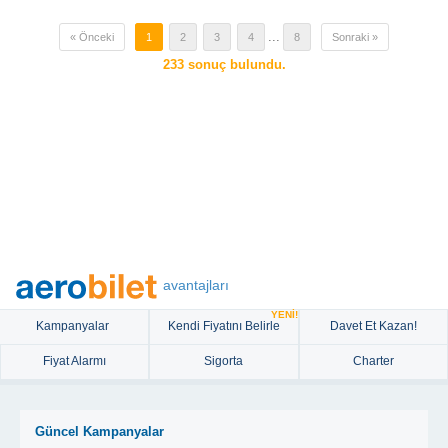
...
« Önceki
1
2
3
4
8
Sonraki »
233
sonuç bulundu.
avantajları
YENİ!
Kampanyalar
Kendi Fiyatını Belirle
Davet Et Kazan!
Fiyat Alarmı
Sigorta
Charter
Güncel Kampanyalar