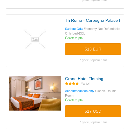
Th Roma - Carpegna Palace Hotel
Sadece Oda
Economy Not Refundable
Only bed-DBL
Ücretsiz iptal
513 EUR
7 gece, toplam tutar
Grand Hotel Fleming
Parioli
Accommodation only
Classic Double
Room
Ücretsiz iptal
517 USD
7 gece, toplam tutar