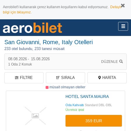
Aerobilet'i kullanarak çerez kullanım koşullarını kabul ediyorsunuz.
Detaylı
bilgi için tıklayınız.
San Giovanni, Rome, Italy Otelleri
233 otel bulundu,
233 tanesi müsait
08.08.2026
-
15.08.2026
DÜZENLE
1
Oda
2
Konuk
FILTRE
SIRALA
HARITA
müsait olmayan oteller
HOTEL SANTA MAURA
Oda Kahvaltı
Standard DBL-DBL
Ücretsiz iptal
359 EUR