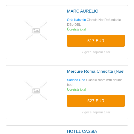
MARC AURELIO
Oda Kahvaltı
Classic Not Refundable
DBL-DBL
Ücretsiz iptal
517 EUR
7 gece, toplam tutar
Mercure Roma Cinecittà (Nueva Ap
Sadece Oda
Classic room with double
bed
Ücretsiz iptal
527 EUR
7 gece, toplam tutar
HOTEL CASSIA