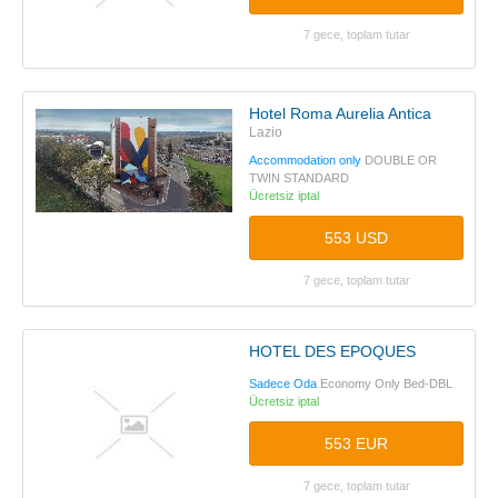
7 gece, toplam tutar
Hotel Roma Aurelia Antica
Lazio
Accommodation only
DOUBLE OR
TWIN STANDARD
Ücretsiz iptal
553 USD
7 gece, toplam tutar
HOTEL DES EPOQUES
Sadece Oda
Economy Only Bed-DBL
Ücretsiz iptal
553 EUR
7 gece, toplam tutar