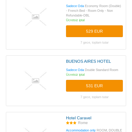
Sadece Oda
Economy Room (Double)
- French Bed - Room Only - Non
Refundable-DBL
Ücretsiz iptal
529 EUR
7 gece, toplam tutar
BUENOS AIRES HOTEL
Sadece Oda
Double Standard Room
Ücretsiz iptal
531 EUR
7 gece, toplam tutar
Hotel Caravel
Rome
Accommodation only
ROOM, DOUBLE