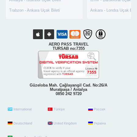
Trabzon - Ankara Uçak Bileti
Ankara - Londra Uçak Bile
AERO PASS TRAVEL
TURSAB no:7355
Güzeloba Mah. Çağlayangil Cad. No:26/A
Muratpaşa / Antalya
0850 242 9720
International
Türkiye
Россия
Deutschland
United Kingdom
Україна