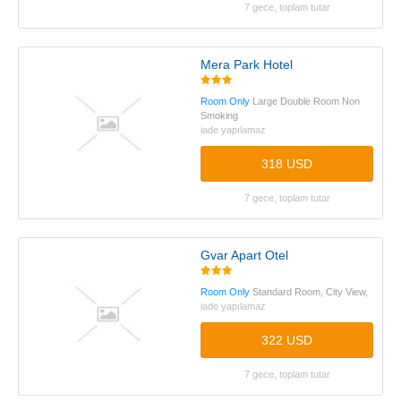
7 gece, toplam tutar
Mera Park Hotel
Room Only
Large Double Room Non
Smoking
iade yapılamaz
318 USD
7 gece, toplam tutar
Gvar Apart Otel
Room Only
Standard Room, City View,
iade yapılamaz
322 USD
7 gece, toplam tutar