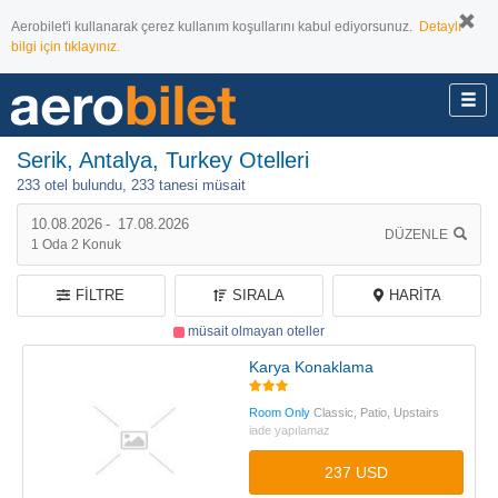
Aerobilet'i kullanarak çerez kullanım koşullarını kabul ediyorsunuz.
Detaylı
bilgi için tıklayınız.
Serik, Antalya, Turkey Otelleri
233 otel bulundu,
233 tanesi müsait
10.08.2026
-
17.08.2026
DÜZENLE
1
Oda
2
Konuk
FILTRE
SIRALA
HARITA
müsait olmayan oteller
Karya Konaklama
Room Only
Classic, Patio, Upstairs
iade yapılamaz
237 USD