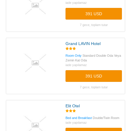
iade yapılamaz
391 USD
7 gece, toplam tutar
Grand LAVIN Hotel
Room Only
Standard Double Oda Veya
Zemin Kat Oda
iade yapılamaz
391 USD
7 gece, toplam tutar
Elit Otel
Bed and Breakfast
Double/Twin Room
iade yapılamaz