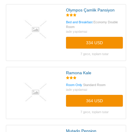
Olympos Çamlik Pansiyon
Bed and Breakfast
Economy Double
Room
iade yapılamaz
334 USD
7 gece, toplam tutar
Ramona Kale
Room Only
Standard Room
iade yapılamaz
364 USD
7 gece, toplam tutar
Mutado Pension