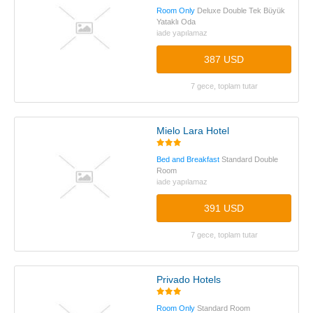
Room Only
Deluxe Double Tek Büyük
Yataklı Oda
iade yapılamaz
387 USD
7 gece, toplam tutar
Mielo Lara Hotel
Bed and Breakfast
Standard Double
Room
iade yapılamaz
391 USD
7 gece, toplam tutar
Privado Hotels
Room Only
Standard Room