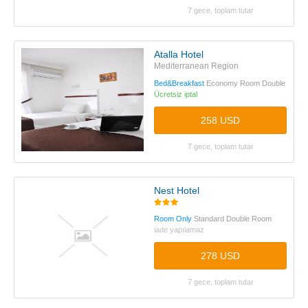
7 gece, toplam tutar
Atalla Hotel
Mediterranean Region
Bed&Breakfast
Economy Room Double
Ücretsiz iptal
258 USD
7 gece, toplam tutar
Nest Hotel
Room Only
Standard Double Room
iade yapılamaz
278 USD
7 gece, toplam tutar