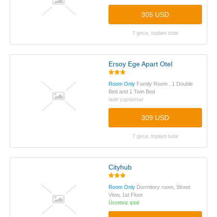
305 USD
7 gece, toplam tutar
Ersoy Ege Apart Otel
Room Only
Family Room , 1 Double
Bed and 1 Twin Bed
iade yapılamaz
309 USD
7 gece, toplam tutar
Cityhub
Room Only
Dormitory room, Street
View, 1st Floor
Ücretsiz iptal