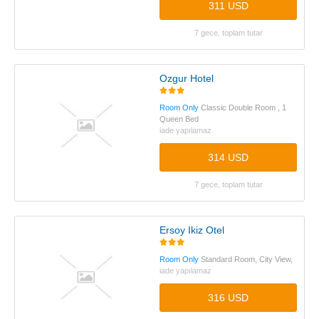
311 USD
7 gece, toplam tutar
Ozgur Hotel
Room Only
Classic Double Room , 1
Queen Bed
iade yapılamaz
314 USD
7 gece, toplam tutar
Ersoy Ikiz Otel
Room Only
Standard Room, City View,
iade yapılamaz
316 USD