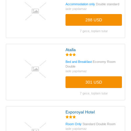
Accommodation only
Double standard
iade yapılamaz
288 USD
7 gece, toplam tutar
Atalla
Bed and Breakfast
Economy Room
Double
iade yapılamaz
301 USD
7 gece, toplam tutar
Exporoyal Hotel
Room Only
Standard Double Room
iade yapılamaz