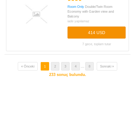
Room Only
Double/Twin Room
Economy with Garden view and
Balcony
iade yapılamaz
414 USD
7 gece, toplam tutar
...
« Önceki
1
2
3
4
8
Sonraki »
233
sonuç bulundu.