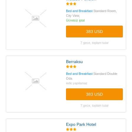
Bed and Breakfast
Standard Room,
City View,
Ücretsiz iptal
383 USD
7 gece, toplam tutar
Berraksu
Bed and Breakfast
Standard Double
Oda
iade yapılamaz
383 USD
7 gece, toplam tutar
Expo Park Hotel