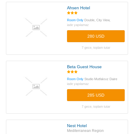
Ahsen Hotel
Room Only
Double, City View,
iade yapılamaz
280 USD
7 gece, toplam tutar
Beta Guest House
Room Only
Studio Mutfaksız Daire
iade yapılamaz
285 USD
7 gece, toplam tutar
Nest Hotel
Mediterranean Region