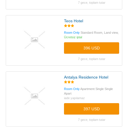
7 gece, toplam tutar
Teos Hotel
Room Only
Standard Room, Land view,
Ücretsiz iptal
396 USD
7 gece, toplam tutar
Antalya Residence Hotel
Room Only
Apartment Single Single
Apart
iade yapılamaz
397 USD
7 gece, toplam tutar