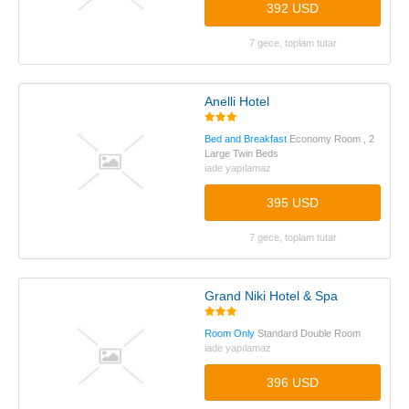
392 USD
7 gece, toplam tutar
Anelli Hotel
Bed and Breakfast
Economy Room , 2
Large Twin Beds
iade yapılamaz
395 USD
7 gece, toplam tutar
Grand Niki Hotel & Spa
Room Only
Standard Double Room
iade yapılamaz
396 USD