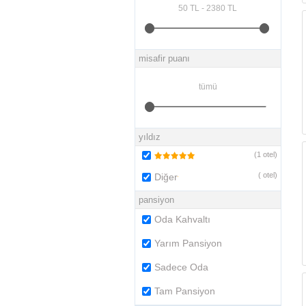
misafir puanı
yıldız
(
1
otel)
(
otel)
Diğer
pansiyon
Oda Kahvaltı
Yarım Pansiyon
Sadece Oda
Tam Pansiyon