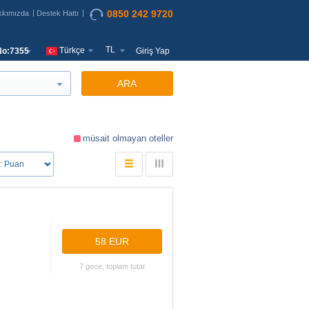
0850 242 9720
kkımızda
Destek Hattı
TL
Türkçe
o:7355
Giriş Yap
ARA
müsait olmayan oteller
58 EUR
7 gece, toplam tutar