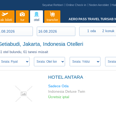
Seyahat Rehberi
Online Check-in
Neden Aerobilet
Ha
AERO PASS TRAVEL TURSAB N
ak bileti
tur
otel
transfer
1
oda
2
konuk
Setiabudi, Jakarta, Indonesia Otelleri
1 otel bulundu,
61 tanesi müsait
HOTEL ANTARA
Sadece Oda
Indonesia Deluxe Twin
Ücretsiz iptal