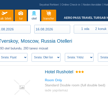
Seyahat Rehberi
Online Check-in
Neden Aerobilet
Ha
AERO PASS TRAVEL TURSAB N
ak bileti
tur
otel
transfer
1
oda
2
konuk
Tverskoy, Moscow, Russia Otelleri
293 otel bulundu,
293 tanesi müsait
Hotel Rushotel
Room Only
Standard Double room (full double bed)
iade yapılamaz