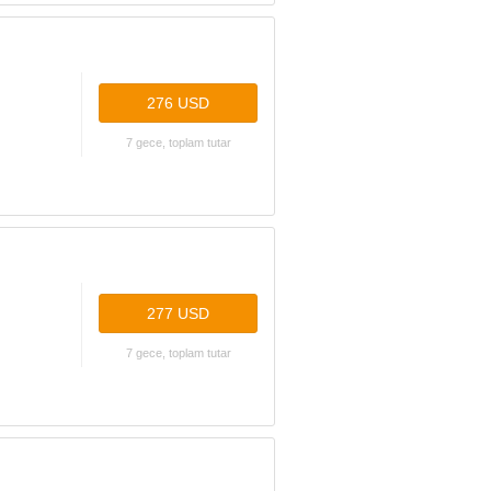
276 USD
7 gece, toplam tutar
277 USD
7 gece, toplam tutar