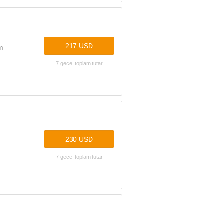
217 USD
ym
7 gece, toplam tutar
230 USD
7 gece, toplam tutar