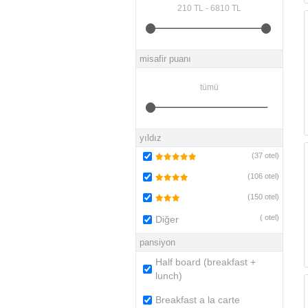
misafir puanı
yıldız
(
37
otel)
(
106
otel)
(
150
otel)
(
otel)
Diğer
pansiyon
Half board (breakfast +
lunch)
Breakfast a la carte