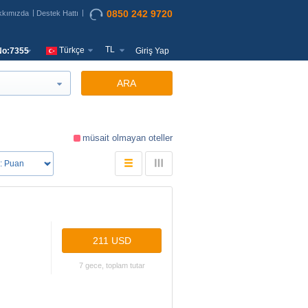
0850 242 9720
kkımızda
Destek Hattı
TL
Türkçe
o:7355
Giriş Yap
ARA
müsait olmayan oteller
211 USD
7 gece, toplam tutar