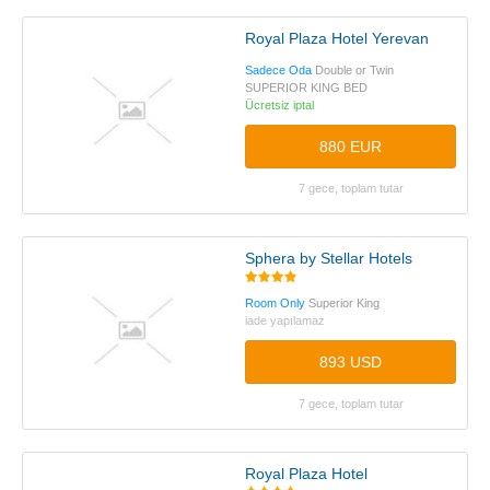
Royal Plaza Hotel Yerevan
Sadece Oda
Double or Twin
SUPERIOR KING BED
Ücretsiz iptal
880 EUR
7 gece, toplam tutar
Sphera by Stellar Hotels
Room Only
Superior King
iade yapılamaz
893 USD
7 gece, toplam tutar
Royal Plaza Hotel