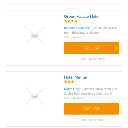
Green Palace Hotel
Bed and Breakfast
Suite double or twin
room (breakfast included)
iade yapılamaz
853 USD
7 gece, toplam tutar
Hotel Menua
Room Only
Superior Double room (full
double bed) (queen size bed, sofa)
iade yapılamaz
862 USD
7 gece, toplam tutar