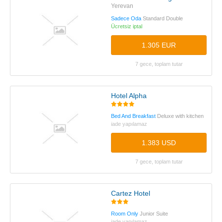
Yerevan
Sadece Oda
Standard Double
Ücretsiz iptal
1.305 EUR
7 gece, toplam tutar
Hotel Alpha
Bed And Breakfast
Deluxe with kitchen
iade yapılamaz
1.383 USD
7 gece, toplam tutar
Cartez Hotel
Room Only
Junior Suite
iade yapılamaz