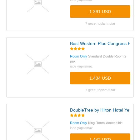
1.391 USD
7 gece, toplam tutar
Best Western Plus Congress Hotel
Room Only
Standard Double Room 2
pax
iade yapılamaz
1.434 USD
7 gece, toplam tutar
DoubleTree by Hilton Hotel Yerevan
Room Only
King Room-Accessible
iade yapılamaz
1.442 USD