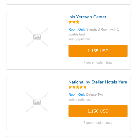
ibis Yerevan Center
Room Only
Standard Room with 1
double bed
iade yapılamaz
1.155 USD
7 gece, toplam tutar
National by Stellar Hotels Yerevan
Room Only
Deluxe Twin
iade yapılamaz
1.156 USD
7 gece, toplam tutar