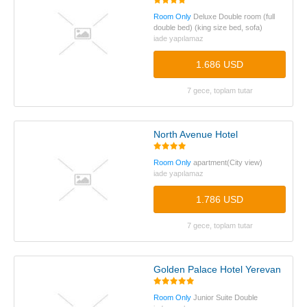
Room Only
Deluxe Double room (full
double bed) (king size bed, sofa)
iade yapılamaz
1.686 USD
7 gece, toplam tutar
North Avenue Hotel
Room Only
apartment(City view)
iade yapılamaz
1.786 USD
7 gece, toplam tutar
Golden Palace Hotel Yerevan
Room Only
Junior Suite Double