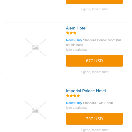
7 gece, toplam tutar
Alem Hotel
Room Only
Standard Double room (full
double bed)
iade yapılamaz
677 USD
7 gece, toplam tutar
Imperial Palace Hotel
Room Only
Standard Twin Room
iade yapılamaz
797 USD
7 gece, toplam tutar