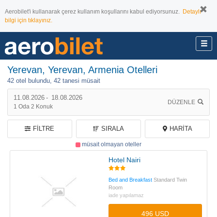
Aerobilet'i kullanarak çerez kullanım koşullarını kabul ediyorsunuz.
Detaylı
bilgi için tıklayınız.
Yerevan, Yerevan, Armenia Otelleri
42 otel bulundu,
42 tanesi müsait
11.08.2026
-
18.08.2026
DÜZENLE
1
Oda
2
Konuk
FILTRE
SIRALA
HARITA
müsait olmayan oteller
Hotel Nairi
Bed and Breakfast
Standard Twin
Room
iade yapılamaz
496 USD