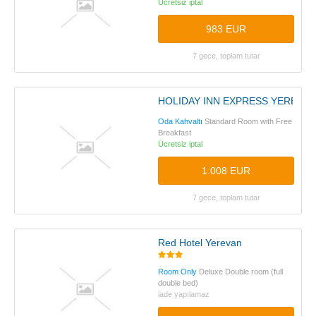
Ücretsiz iptal
983 EUR
7 gece, toplam tutar
HOLIDAY INN EXPRESS YEREVAN
Oda Kahvaltı
Standard Room with Free
Breakfast
Ücretsiz iptal
1.008 EUR
7 gece, toplam tutar
Red Hotel Yerevan
Room Only
Deluxe Double room (full
double bed)
iade yapılamaz