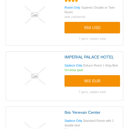
Room Only
Superior Double or Twin
Room
iade yapılamaz
958 USD
7 gece, toplam tutar
IMPERIAL PALACE HOTEL
Sadece Oda
Deluxe Room 1 King Bed
Ücretsiz iptal
965 EUR
7 gece, toplam tutar
Ibis Yerevan Center
Sadece Oda
Standard Room with 1
double bed