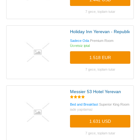
7 gece, toplam tutar
Holiday Inn Yerevan - Republic Sq
Sadece Oda
Premium Room
Ücretsiz iptal
1.518 EUR
7 gece, toplam tutar
Messier 53 Hotel Yerevan
Bed and Breakfast
Superior King Room
iade yapılamaz
1.631 USD
7 gece, toplam tutar