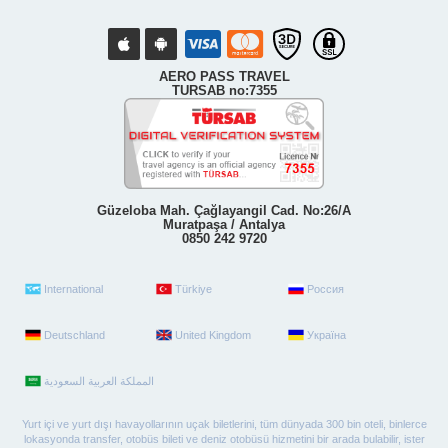
AERO PASS TRAVEL
TURSAB no:7355
Güzeloba Mah. Çağlayangil Cad. No:26/A
Muratpaşa / Antalya
0850 242 9720
International
Türkiye
Россия
Deutschland
United Kingdom
Україна
Yurt içi ve yurt dışı havayollarının uçak biletlerini, tüm dünyada 300 bin oteli, binlerce
lokasyonda transfer, otobüs bileti ve deniz otobüsü hizmetini bir arada bulabilir, ister