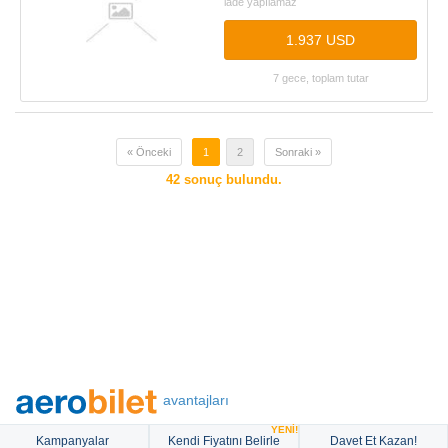
iade yapılamaz
1.937 USD
7 gece, toplam tutar
« Önceki
1
2
Sonraki »
42
sonuç bulundu.
avantajları
YENİ!
Kampanyalar
Kendi Fiyatını Belirle
Davet Et Kazan!