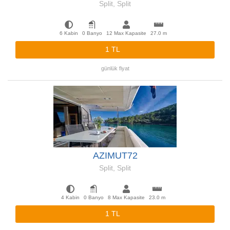
Split, Split
6 Kabin
0 Banyo
12 Max Kapasite
27.0 m
1 TL
günlük fiyat
AZIMUT72
Split, Split
4 Kabin
0 Banyo
8 Max Kapasite
23.0 m
1 TL