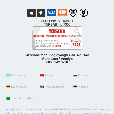
AERO PASS TRAVEL
TURSAB no:7355
Güzeloba Mah. Çağlayangil Cad. No:26/A
Muratpaşa / Antalya
0850 242 9720
International
Türkiye
Россия
Deutschland
United Kingdom
Україна
Yurt içi ve yurt dışı havayollarının uçak biletlerini, tüm dünyada 300 bin oteli, binlerce
lokasyonda transfer, otobüs bileti ve deniz otobüsü hizmetini bir arada bulabilir, ister