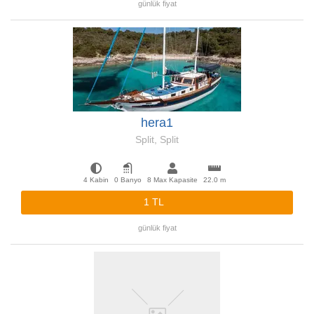
günlük fiyat
hera1
Split, Split
4 Kabin
0 Banyo
8 Max Kapasite
22.0 m
1 TL
günlük fiyat