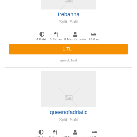
trebanna
Split, Split
4 Kabin
0 Banyo
8 Max Kapasite
28.0 m
1 TL
günlük fiyat
queenofadriatic
Split, Split