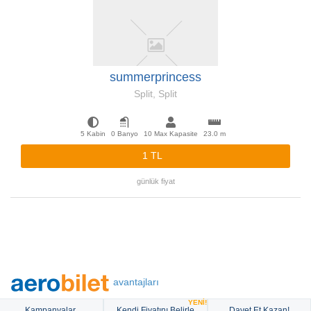
summerprincess
Split, Split
5 Kabin
0 Banyo
10 Max Kapasite
23.0 m
1 TL
günlük fiyat
avantajları
YENİ!
Kampanyalar
Kendi Fiyatını Belirle
Davet Et Kazan!