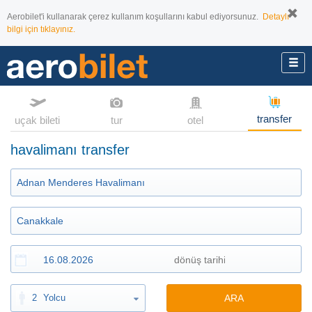
Aerobilet'i kullanarak çerez kullanım koşullarını kabul ediyorsunuz.
Detaylı
bilgi için tıklayınız.
transfer
uçak bileti
tur
otel
havalimanı transfer
2
Yolcu
ARA