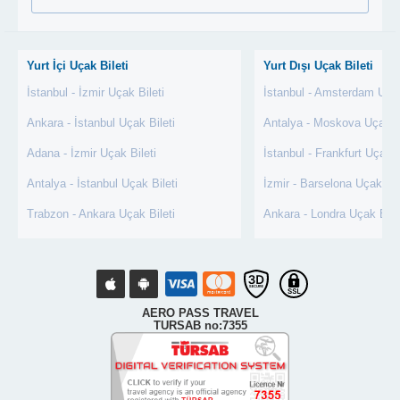
Yurt İçi Uçak Bileti
Yurt Dışı Uçak Bileti
İstanbul - İzmir Uçak Bileti
İstanbul - Amsterdam Uçak
Ankara - İstanbul Uçak Bileti
Antalya - Moskova Uçak Bi
Adana - İzmir Uçak Bileti
İstanbul - Frankfurt Uçak B
Antalya - İstanbul Uçak Bileti
İzmir - Barselona Uçak Bil
Trabzon - Ankara Uçak Bileti
Ankara - Londra Uçak Bile
AERO PASS TRAVEL
TURSAB no:7355