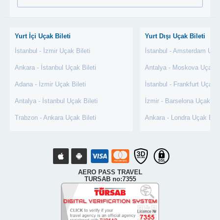
Yurt İçi Uçak Bileti
Yurt Dışı Uçak Bileti
İstanbul - İzmir Uçak Bileti
İstanbul - Amsterdam Uçak
Ankara - İstanbul Uçak Bileti
Antalya - Moskova Uçak Bi
Adana - İzmir Uçak Bileti
İstanbul - Frankfurt Uçak B
Antalya - İstanbul Uçak Bileti
İzmir - Barselona Uçak Bil
Trabzon - Ankara Uçak Bileti
Ankara - Londra Uçak Bile
AERO PASS TRAVEL
TURSAB no:7355