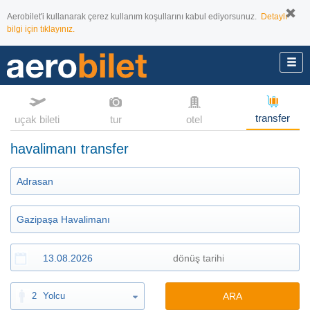
Aerobilet'i kullanarak çerez kullanım koşullarını kabul ediyorsunuz.
Detaylı
bilgi için tıklayınız.
transfer
uçak bileti
tur
otel
havalimanı transfer
2
Yolcu
ARA