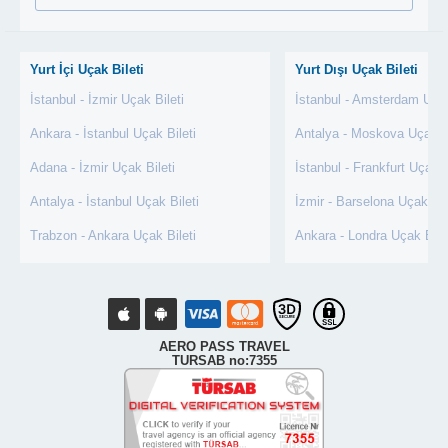
Yurt İçi Uçak Bileti
Yurt Dışı Uçak Bileti
İstanbul - İzmir Uçak Bileti
İstanbul - Amsterdam Uçak
Ankara - İstanbul Uçak Bileti
Antalya - Moskova Uçak Bi
Adana - İzmir Uçak Bileti
İstanbul - Frankfurt Uçak B
Antalya - İstanbul Uçak Bileti
İzmir - Barselona Uçak Bil
Trabzon - Ankara Uçak Bileti
Ankara - Londra Uçak Bile
AERO PASS TRAVEL
TURSAB no:7355