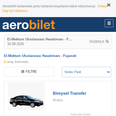
Aerobilet'i kullanarak çerez kullanım koşullarını kabul ediyorsunuz.
Detaylı
bilgi için tıklayınız.
El-Mektum Uluslararası Havalimanı - Fujairah
DÜZENLE
16.08.2026
El-Mektum Uluslararası Havalimanı - Fujairah
2
araç bulundu.
FILTRE
Bireysel Transfer
Araba
TOPLAM TUTAR