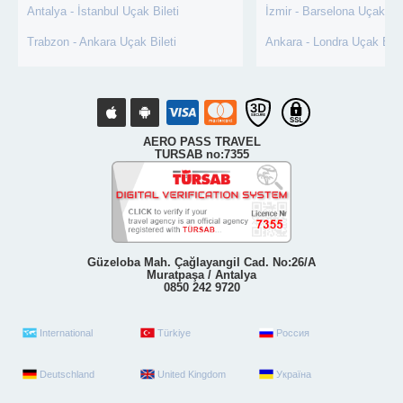
Antalya - İstanbul Uçak Bileti
İzmir - Barselona Uçak Bil
Trabzon - Ankara Uçak Bileti
Ankara - Londra Uçak Bile
AERO PASS TRAVEL
TURSAB no:7355
Güzeloba Mah. Çağlayangil Cad. No:26/A
Muratpaşa / Antalya
0850 242 9720
International
Türkiye
Россия
Deutschland
United Kingdom
Україна