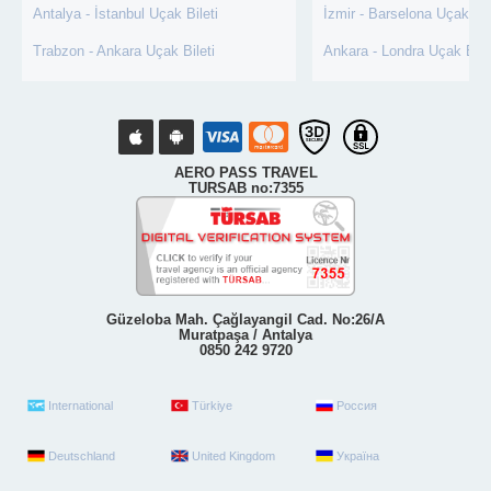
Antalya - İstanbul Uçak Bileti
İzmir - Barselona Uçak Bil
Trabzon - Ankara Uçak Bileti
Ankara - Londra Uçak Bile
AERO PASS TRAVEL
TURSAB no:7355
Güzeloba Mah. Çağlayangil Cad. No:26/A
Muratpaşa / Antalya
0850 242 9720
International
Türkiye
Россия
Deutschland
United Kingdom
Україна