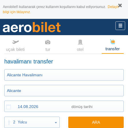
Aerobilet'i kullanarak çerez kullanım koşullarını kabul ediyorsunuz.
Detaylı
bilgi için tıklayınız.
transfer
uçak bileti
tur
otel
havalimanı transfer
2
Yolcu
ARA