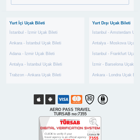
Yurt İçi Uçak Bileti
Yurt Dışı Uçak Bileti
İstanbul - İzmir Uçak Bileti
İstanbul - Amsterdam Uçak
Ankara - İstanbul Uçak Bileti
Antalya - Moskova Uçak Bi
Adana - İzmir Uçak Bileti
İstanbul - Frankfurt Uçak B
Antalya - İstanbul Uçak Bileti
İzmir - Barselona Uçak Bil
Trabzon - Ankara Uçak Bileti
Ankara - Londra Uçak Bile
AERO PASS TRAVEL
TURSAB no:7355