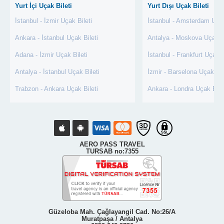
Yurt İçi Uçak Bileti
Yurt Dışı Uçak Bileti
İstanbul - İzmir Uçak Bileti
İstanbul - Amsterdam Uçak
Ankara - İstanbul Uçak Bileti
Antalya - Moskova Uçak Bi
Adana - İzmir Uçak Bileti
İstanbul - Frankfurt Uçak B
Antalya - İstanbul Uçak Bileti
İzmir - Barselona Uçak Bil
Trabzon - Ankara Uçak Bileti
Ankara - Londra Uçak Bile
AERO PASS TRAVEL
TURSAB no:7355
Güzeloba Mah. Çağlayangil Cad. No:26/A
Muratpaşa / Antalya