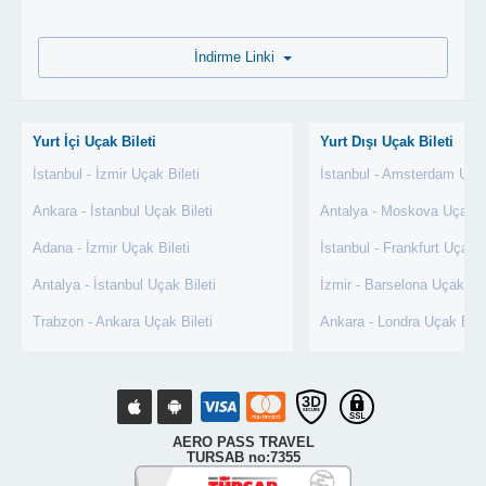
İndirme Linki
Yurt İçi Uçak Bileti
Yurt Dışı Uçak Bileti
İstanbul - İzmir Uçak Bileti
İstanbul - Amsterdam Uçak
Ankara - İstanbul Uçak Bileti
Antalya - Moskova Uçak Bi
Adana - İzmir Uçak Bileti
İstanbul - Frankfurt Uçak B
Antalya - İstanbul Uçak Bileti
İzmir - Barselona Uçak Bil
Trabzon - Ankara Uçak Bileti
Ankara - Londra Uçak Bile
AERO PASS TRAVEL
TURSAB no:7355