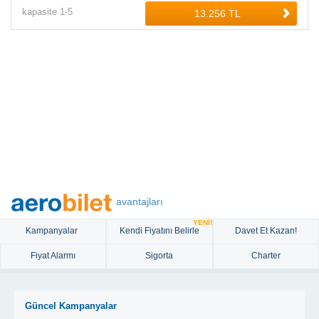
kapasite
1-
5
avantajları
YENİ!
Kampanyalar
Kendi Fiyatını Belirle
Davet Et Kazan!
Fiyat Alarmı
Sigorta
Charter
Güncel Kampanyalar