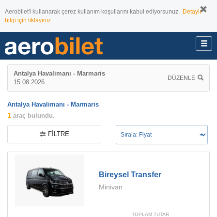
Aerobilet'i kullanarak çerez kullanım koşullarını kabul ediyorsunuz.
Detaylı
bilgi için tıklayınız.
Antalya Havalimanı - Marmaris
DÜZENLE
15.08.2026
Antalya Havalimanı - Marmaris
1
araç bulundu.
FILTRE
Bireysel Transfer
Minivan
TOPLAM TUTAR