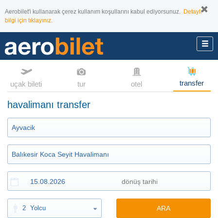
Aerobilet'i kullanarak çerez kullanım koşullarını kabul ediyorsunuz.
Detaylı
bilgi için tıklayınız.
transfer
uçak bileti
tur
otel
havalimanı transfer
2
Yolcu
ARA