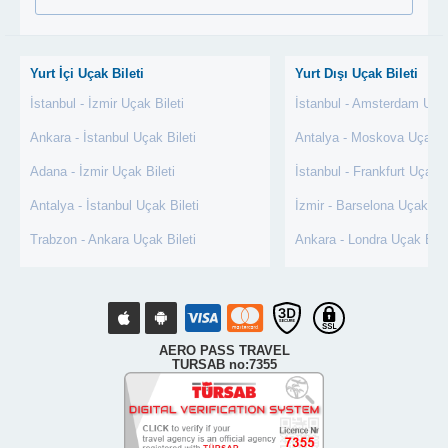
Yurt İçi Uçak Bileti
Yurt Dışı Uçak Bileti
İstanbul - İzmir Uçak Bileti
İstanbul - Amsterdam Uçak
Ankara - İstanbul Uçak Bileti
Antalya - Moskova Uçak Bi
Adana - İzmir Uçak Bileti
İstanbul - Frankfurt Uçak B
Antalya - İstanbul Uçak Bileti
İzmir - Barselona Uçak Bil
Trabzon - Ankara Uçak Bileti
Ankara - Londra Uçak Bile
AERO PASS TRAVEL
TURSAB no:7355