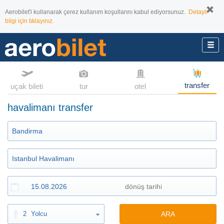
Aerobilet'i kullanarak çerez kullanım koşullarını kabul ediyorsunuz.
Detaylı
bilgi için tıklayınız.
transfer
uçak bileti
tur
otel
havalimanı transfer
2
Yolcu
ARA