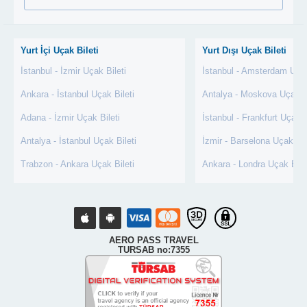
Yurt İçi Uçak Bileti
Yurt Dışı Uçak Bileti
İstanbul - İzmir Uçak Bileti
İstanbul - Amsterdam Uçak
Ankara - İstanbul Uçak Bileti
Antalya - Moskova Uçak Bi
Adana - İzmir Uçak Bileti
İstanbul - Frankfurt Uçak B
Antalya - İstanbul Uçak Bileti
İzmir - Barselona Uçak Bil
Trabzon - Ankara Uçak Bileti
Ankara - Londra Uçak Bile
AERO PASS TRAVEL
TURSAB no:7355