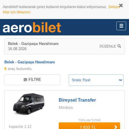
Aerobilet'i kullanarak çerez kullanım koşullarını kabul ediyorsunuz.
Detaylı
bilgi için tıklayınız.
Belek - Gazipaşa Havalimanı
DÜZENLE
16.08.2026
Belek - Gazipaşa Havalimanı
6
araç bulundu.
FILTRE
Bireysel Transfer
Minibüs
TOPLAM TUTAR
kapasite
1-
12