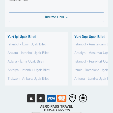
İndirme Linki
Yurt İçi Uçak Bileti
Yurt Dışı Uçak Bileti
İstanbul - İzmir Uçak Bileti
İstanbul - Amsterdam Uçak
Ankara - İstanbul Uçak Bileti
Antalya - Moskova Uçak Bi
Adana - İzmir Uçak Bileti
İstanbul - Frankfurt Uçak B
Antalya - İstanbul Uçak Bileti
İzmir - Barselona Uçak Bil
Trabzon - Ankara Uçak Bileti
Ankara - Londra Uçak Bile
AERO PASS TRAVEL
TURSAB no:7355