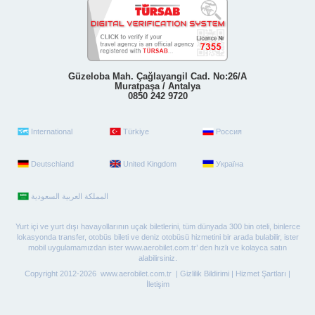
Güzeloba Mah. Çağlayangil Cad. No:26/A
Muratpaşa / Antalya
0850 242 9720
International
Türkiye
Россия
Deutschland
United Kingdom
Україна
Yurt içi ve yurt dışı havayollarının uçak biletlerini, tüm dünyada 300 bin oteli, binlerce
lokasyonda transfer, otobüs bileti ve deniz otobüsü hizmetini bir arada bulabilir, ister
mobil uygulamamızdan ister www.aerobilet.com.tr’ den hızlı ve kolayca satın
alabilirsiniz.
Copyright 2012-2026 www.aerobilet.com.tr |
Gizlilik Bildirimi
|
Hizmet Şartları
|
İletişim