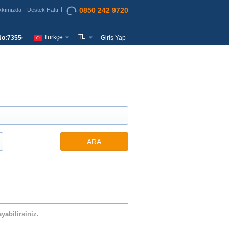
0850 242 9720
kkımızda
Destek Hattı
TL
Türkçe
o:7355
Giriş Yap
ARA
yabilirsiniz.