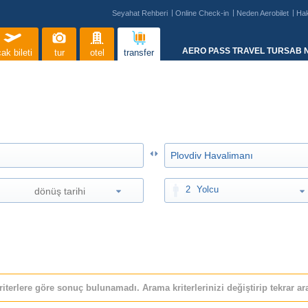
Seyahat Rehberi
Online Check-in
Neden Aerobilet
Ha
AERO PASS TRAVEL TURSAB N
ak bileti
tur
otel
transfer
2
Yolcu
riterlere göre sonuç bulunamadı. Arama kriterlerinizi değiştirip tekrar ara