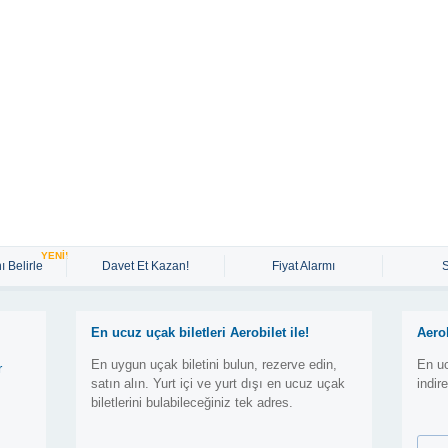
YENİ!
ı Belirle
Davet Et Kazan!
Fiyat Alarmı
En ucuz uçak biletleri Aerobilet ile!
Aero
En uygun uçak biletini bulun, rezerve edin,
En uc
r
satın alın. Yurt içi ve yurt dışı en ucuz uçak
indir
biletlerini bulabileceğiniz tek adres.