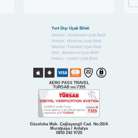
Yurt Dışı Uçak Bileti
İstanbul - Amsterdam Uçak Bileti
Antalya - Moskova Uçak Bileti
İstanbul - Frankfurt Uçak Bileti
İzmir - Barselona Uçak Bileti
Ankara - Londra Uçak Bileti
AERO PASS TRAVEL
TURSAB no:7355
Güzeloba Mah. Çağlayangil Cad. No:26/A
Muratpaşa / Antalya
0850 242 9720