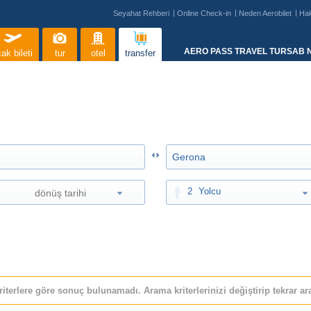
Seyahat Rehberi
Online Check-in
Neden Aerobilet
Ha
AERO PASS TRAVEL TURSAB N
ak bileti
tur
otel
transfer
2
Yolcu
riterlere göre sonuç bulunamadı. Arama kriterlerinizi değiştirip tekrar ara