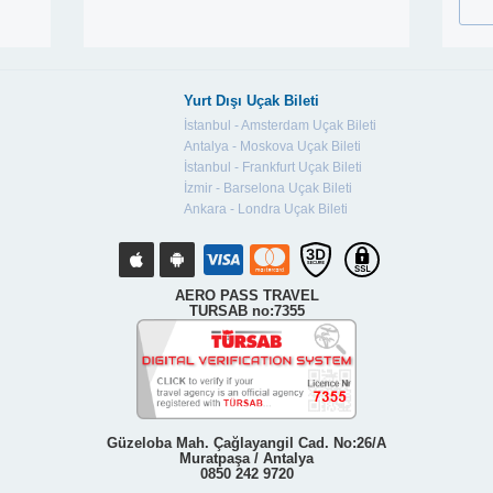
Yurt Dışı Uçak Bileti
İstanbul - Amsterdam Uçak Bileti
Antalya - Moskova Uçak Bileti
İstanbul - Frankfurt Uçak Bileti
İzmir - Barselona Uçak Bileti
Ankara - Londra Uçak Bileti
AERO PASS TRAVEL
TURSAB no:7355
Güzeloba Mah. Çağlayangil Cad. No:26/A
Muratpaşa / Antalya
0850 242 9720