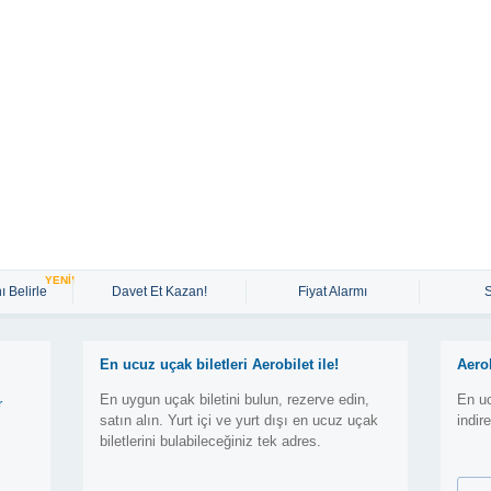
YENİ!
ı Belirle
Davet Et Kazan!
Fiyat Alarmı
En ucuz uçak biletleri Aerobilet ile!
Aero
En uygun uçak biletini bulun, rezerve edin,
En uc
r
satın alın. Yurt içi ve yurt dışı en ucuz uçak
indir
biletlerini bulabileceğiniz tek adres.