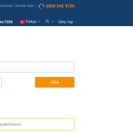
0850 242 9720
kkımızda
Destek Hattı
TL
Türkçe
o:7355
Giriş Yap
ARA
yabilirsiniz.