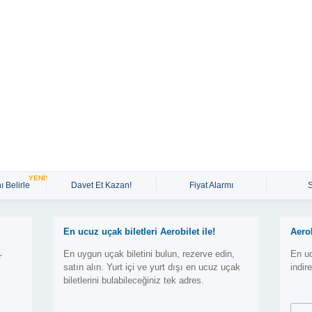
YENİ!
ı Belirle
Davet Et Kazan!
Fiyat Alarmı
En ucuz uçak biletleri Aerobilet ile!
Aero
En uygun uçak biletini bulun, rezerve edin,
En uc
r
satın alın. Yurt içi ve yurt dışı en ucuz uçak
indir
biletlerini bulabileceğiniz tek adres.