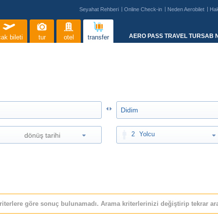
Seyahat Rehberi
Online Check-in
Neden Aerobilet
Ha
AERO PASS TRAVEL TURSAB N
ak bileti
tur
otel
transfer
2
Yolcu
riterlere göre sonuç bulunamadı. Arama kriterlerinizi değiştirip tekrar ara