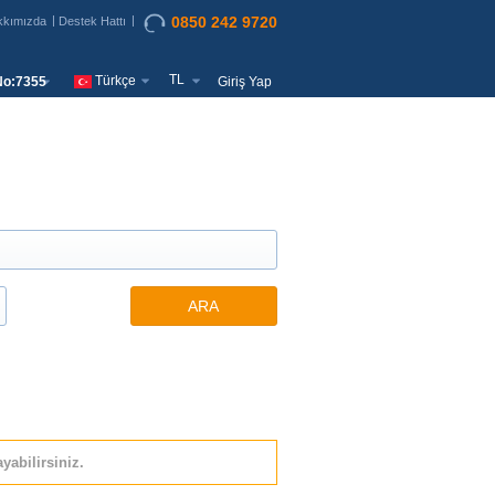
0850 242 9720
kkımızda
Destek Hattı
TL
Türkçe
o:7355
Giriş Yap
ARA
yabilirsiniz.