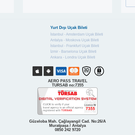
Yurt Dışı Uçak Bileti
İstanbul - Amsterdam Uçak Bileti
Antalya - Moskova Uçak Bileti
İstanbul - Frankfurt Uçak Bileti
İzmir - Barselona Uçak Bileti
Ankara - Londra Uçak Bileti
AERO PASS TRAVEL
TURSAB no:7355
Güzeloba Mah. Çağlayangil Cad. No:26/A
Muratpaşa / Antalya
0850 242 9720