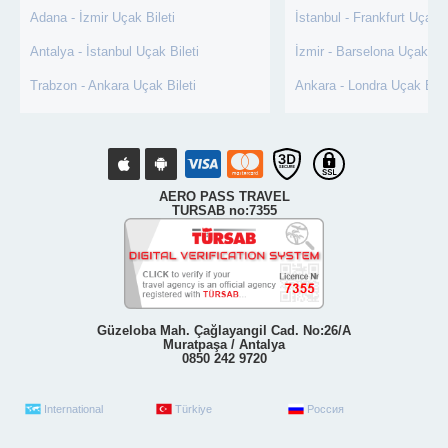
Adana - İzmir Uçak Bileti
İstanbul - Frankfurt Uçak B
Antalya - İstanbul Uçak Bileti
İzmir - Barselona Uçak Bil
Trabzon - Ankara Uçak Bileti
Ankara - Londra Uçak Bile
AERO PASS TRAVEL
TURSAB no:7355
Güzeloba Mah. Çağlayangil Cad. No:26/A
Muratpaşa / Antalya
0850 242 9720
International
Türkiye
Россия