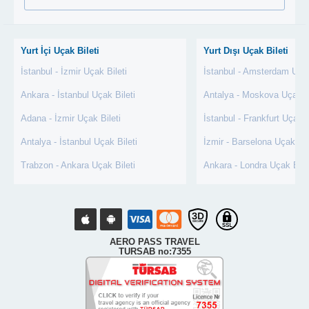
Yurt İçi Uçak Bileti
Yurt Dışı Uçak Bileti
İstanbul - İzmir Uçak Bileti
İstanbul - Amsterdam Uçak
Ankara - İstanbul Uçak Bileti
Antalya - Moskova Uçak Bi
Adana - İzmir Uçak Bileti
İstanbul - Frankfurt Uçak B
Antalya - İstanbul Uçak Bileti
İzmir - Barselona Uçak Bil
Trabzon - Ankara Uçak Bileti
Ankara - Londra Uçak Bile
AERO PASS TRAVEL
TURSAB no:7355