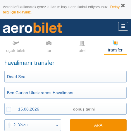
Aerobilet'i kullanarak çerez kullanım koşullarını kabul ediyorsunuz.
Detaylı
bilgi için tıklayınız.
transfer
uçak bileti
tur
otel
havalimanı transfer
2
Yolcu
ARA