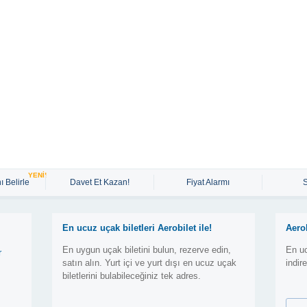
YENİ!
ı Belirle
Davet Et Kazan!
Fiyat Alarmı
En ucuz uçak biletleri Aerobilet ile!
Aero
En uygun uçak biletini bulun, rezerve edin,
En uc
r
satın alın. Yurt içi ve yurt dışı en ucuz uçak
indir
biletlerini bulabileceğiniz tek adres.