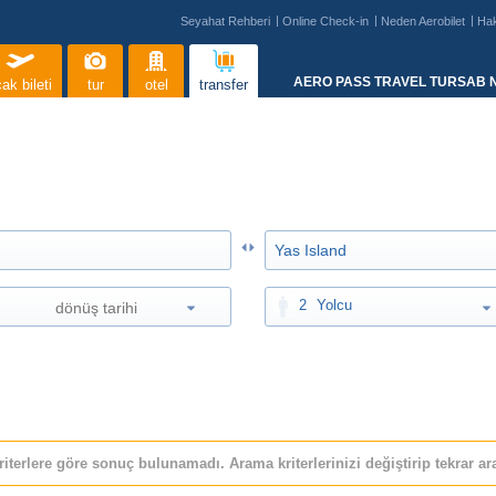
Seyahat Rehberi
Online Check-in
Neden Aerobilet
Ha
AERO PASS TRAVEL TURSAB N
ak bileti
tur
otel
transfer
2
Yolcu
riterlere göre sonuç bulunamadı. Arama kriterlerinizi değiştirip tekrar ara