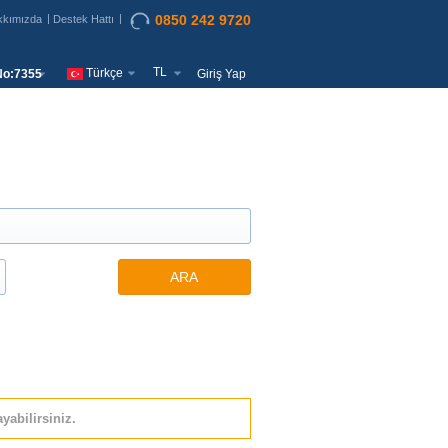
0850 242 9720
kkımızda
Destek Hattı
TL
Türkçe
o:7355
Giriş Yap
ARA
yabilirsiniz.