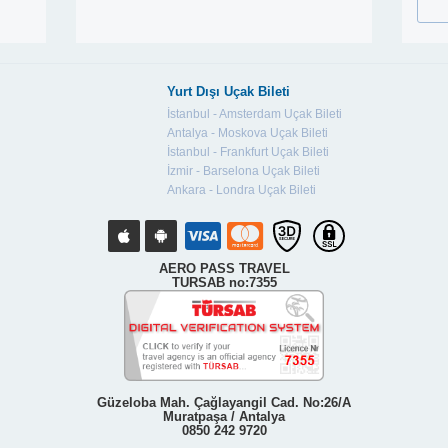
Yurt Dışı Uçak Bileti
İstanbul - Amsterdam Uçak Bileti
Antalya - Moskova Uçak Bileti
İstanbul - Frankfurt Uçak Bileti
İzmir - Barselona Uçak Bileti
Ankara - Londra Uçak Bileti
AERO PASS TRAVEL
TURSAB no:7355
Güzeloba Mah. Çağlayangil Cad. No:26/A
Muratpaşa / Antalya
0850 242 9720