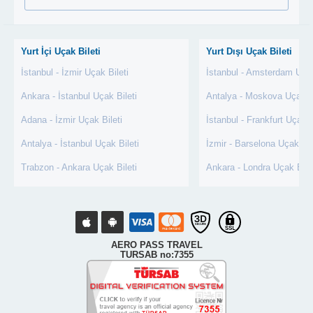
Yurt İçi Uçak Bileti
Yurt Dışı Uçak Bileti
İstanbul - İzmir Uçak Bileti
İstanbul - Amsterdam Uçak
Ankara - İstanbul Uçak Bileti
Antalya - Moskova Uçak Bi
Adana - İzmir Uçak Bileti
İstanbul - Frankfurt Uçak B
Antalya - İstanbul Uçak Bileti
İzmir - Barselona Uçak Bil
Trabzon - Ankara Uçak Bileti
Ankara - Londra Uçak Bile
AERO PASS TRAVEL
TURSAB no:7355