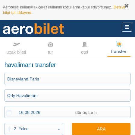
Aerobilet'i kullanarak çerez kullanım koşullarını kabul ediyorsunuz.
Detaylı
bilgi için tıklayınız.
transfer
uçak bileti
tur
otel
havalimanı transfer
2
Yolcu
ARA