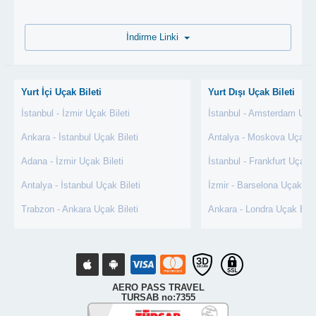
İndirme Linki
Yurt İçi Uçak Bileti
Yurt Dışı Uçak Bileti
İstanbul - İzmir Uçak Bileti
İstanbul - Amsterdam Uçak
Ankara - İstanbul Uçak Bileti
Antalya - Moskova Uçak Bi
Adana - İzmir Uçak Bileti
İstanbul - Frankfurt Uçak B
Antalya - İstanbul Uçak Bileti
İzmir - Barselona Uçak Bil
Trabzon - Ankara Uçak Bileti
Ankara - Londra Uçak Bile
AERO PASS TRAVEL
TURSAB no:7355