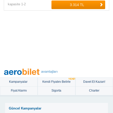
kapasite
1-
2
avantajları
YENİ!
Kampanyalar
Kendi Fiyatını Belirle
Davet Et Kazan!
Fiyat Alarmı
Sigorta
Charter
Güncel Kampanyalar