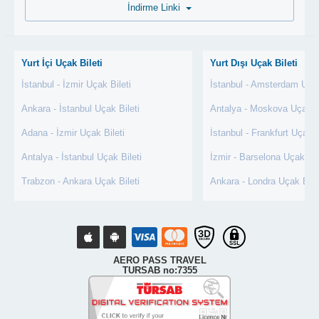
İndirme Linki
Yurt İçi Uçak Bileti
Yurt Dışı Uçak Bileti
İstanbul - İzmir Uçak Bileti
İstanbul - Amsterdam Uçak
Ankara - İstanbul Uçak Bileti
Antalya - Moskova Uçak Bi
Adana - İzmir Uçak Bileti
İstanbul - Frankfurt Uçak B
Antalya - İstanbul Uçak Bileti
İzmir - Barselona Uçak Bil
Trabzon - Ankara Uçak Bileti
Ankara - Londra Uçak Bile
AERO PASS TRAVEL
TURSAB no:7355