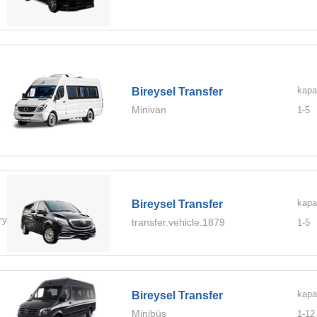
kapa
Bireysel Transfer
Minivan
1-
5
kapa
Bireysel Transfer
ry.Ultra
transfer.vehicle.1879
1-
5
kapa
Bireysel Transfer
Minibüs
1-
12