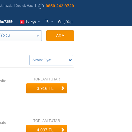
0850 242 9720
kkımızda
Destek Hattı
TL
Türkçe
o:7355
Giriş Yap
Yolcu
ARA
TOPLAM TUTAR
site
TOPLAM TUTAR
site