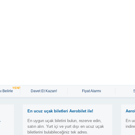
YENİ!
ı Belirle
Davet Et Kazan!
Fiyat Alarmı
En ucuz uçak biletleri Aerobilet ile!
Aero
En uygun uçak biletini bulun, rezerve edin,
En uc
r
satın alın. Yurt içi ve yurt dışı en ucuz uçak
indir
biletlerini bulabileceğiniz tek adres.