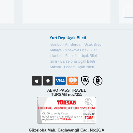
Yurt Dışı Uçak Bileti
İstanbul - Amsterdam Uçak Bileti
Antalya - Moskova Uçak Bileti
İstanbul - Frankfurt Uçak Bileti
İzmir - Barselona Uçak Bileti
Ankara - Londra Uçak Bileti
AERO PASS TRAVEL
TURSAB no:7355
Güzeloba Mah. Çağlayangil Cad. No:26/A