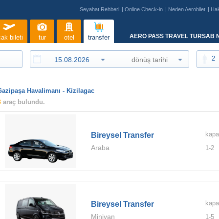
Seyahat Rehberi
Online Check-in
Neden Aerobilet
Ha
AERO PASS TRAVEL TURSAB N
ak bileti
tur
otel
transfer
2
Gazipaşa Havalimanı - Kizilagac
8
araç bulundu.
kapa
Bireysel Transfer
Araba
1-
2
kapa
Bireysel Transfer
Minivan
1-
5