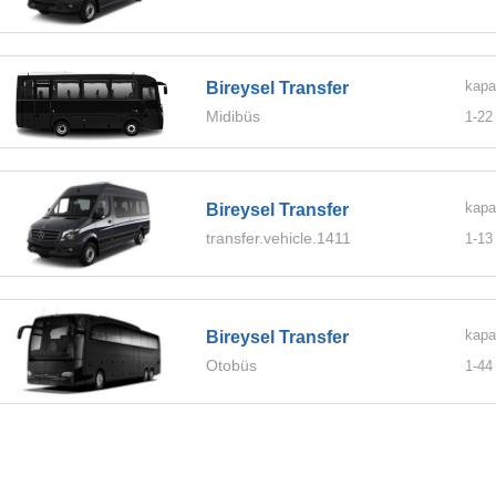
kapa
Bireysel Transfer
Midibüs
1-
22
kapa
Bireysel Transfer
transfer.vehicle.1411
1-
13
kapa
Bireysel Transfer
Otobüs
1-
44