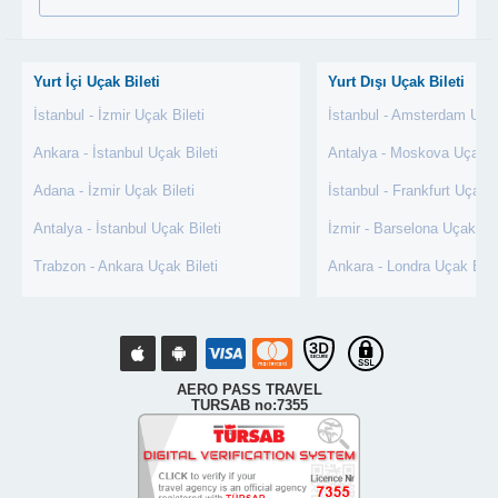
Yurt İçi Uçak Bileti
Yurt Dışı Uçak Bileti
İstanbul - İzmir Uçak Bileti
İstanbul - Amsterdam Uçak
Ankara - İstanbul Uçak Bileti
Antalya - Moskova Uçak Bi
Adana - İzmir Uçak Bileti
İstanbul - Frankfurt Uçak B
Antalya - İstanbul Uçak Bileti
İzmir - Barselona Uçak Bil
Trabzon - Ankara Uçak Bileti
Ankara - Londra Uçak Bile
AERO PASS TRAVEL
TURSAB no:7355