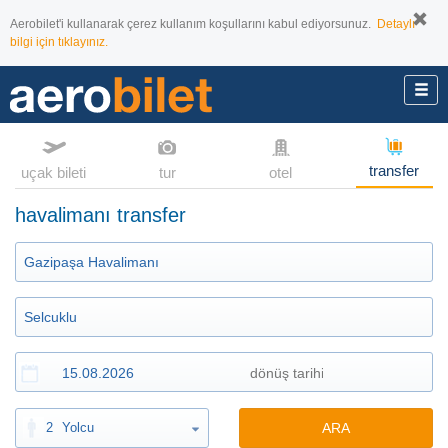
Aerobilet'i kullanarak çerez kullanım koşullarını kabul ediyorsunuz.
Detaylı
bilgi için tıklayınız.
transfer
uçak bileti
tur
otel
havalimanı transfer
2
Yolcu
ARA