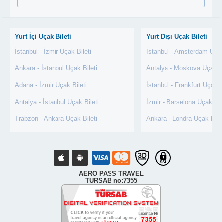
Yurt İçi Uçak Bileti
Yurt Dışı Uçak Bileti
İstanbul - İzmir Uçak Bileti
İstanbul - Amsterdam Uçak
Ankara - İstanbul Uçak Bileti
Antalya - Moskova Uçak Bi
Adana - İzmir Uçak Bileti
İstanbul - Frankfurt Uçak B
Antalya - İstanbul Uçak Bileti
İzmir - Barselona Uçak Bil
Trabzon - Ankara Uçak Bileti
Ankara - Londra Uçak Bile
AERO PASS TRAVEL
TURSAB no:7355