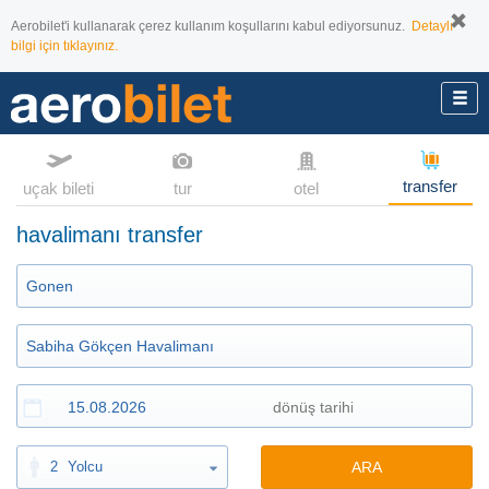
Aerobilet'i kullanarak çerez kullanım koşullarını kabul ediyorsunuz.
Detaylı
bilgi için tıklayınız.
transfer
uçak bileti
tur
otel
havalimanı transfer
2
Yolcu
ARA