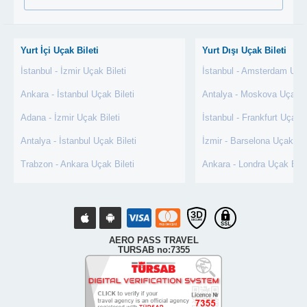
Yurt İçi Uçak Bileti
Yurt Dışı Uçak Bileti
İstanbul - İzmir Uçak Bileti
İstanbul - Amsterdam Uçak
Ankara - İstanbul Uçak Bileti
Antalya - Moskova Uçak Bi
Adana - İzmir Uçak Bileti
İstanbul - Frankfurt Uçak B
Antalya - İstanbul Uçak Bileti
İzmir - Barselona Uçak Bil
Trabzon - Ankara Uçak Bileti
Ankara - Londra Uçak Bile
AERO PASS TRAVEL
TURSAB no:7355