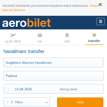
Aerobilet'i kullanarak çerez kullanım koşullarını kabul ediyorsunuz.
Detaylı
bilgi için tıklayınız.
transfer
uçak bileti
tur
otel
havalimanı transfer
2
Yolcu
ARA