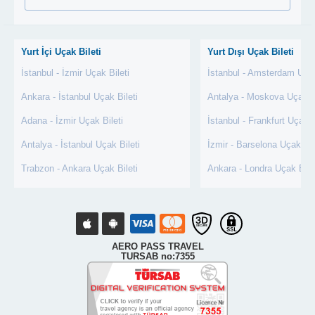
Yurt İçi Uçak Bileti
Yurt Dışı Uçak Bileti
İstanbul - İzmir Uçak Bileti
İstanbul - Amsterdam Uçak
Ankara - İstanbul Uçak Bileti
Antalya - Moskova Uçak Bi
Adana - İzmir Uçak Bileti
İstanbul - Frankfurt Uçak B
Antalya - İstanbul Uçak Bileti
İzmir - Barselona Uçak Bil
Trabzon - Ankara Uçak Bileti
Ankara - Londra Uçak Bile
AERO PASS TRAVEL
TURSAB no:7355