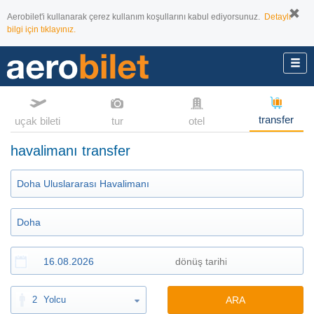
Aerobilet'i kullanarak çerez kullanım koşullarını kabul ediyorsunuz.
Detaylı
bilgi için tıklayınız.
transfer
uçak bileti
tur
otel
havalimanı transfer
2
Yolcu
ARA