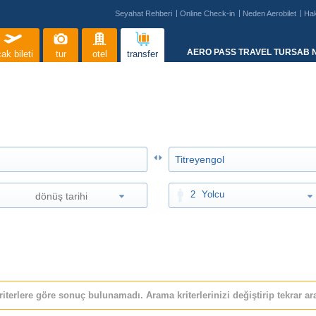
Seyahat Rehberi
Online Check-in
Neden Aerobilet
Ha
AERO PASS TRAVEL TURSAB N
ak bileti
tur
otel
transfer
2
Yolcu
riterlere göre sonuç bulunamadı. Arama kriterlerinizi değiştirip tekrar ara