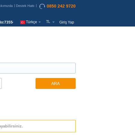
0850 242 9720
kkımızda
Destek Hattı
TL
Türkçe
o:7355
Giriş Yap
ARA
yabilirsiniz.