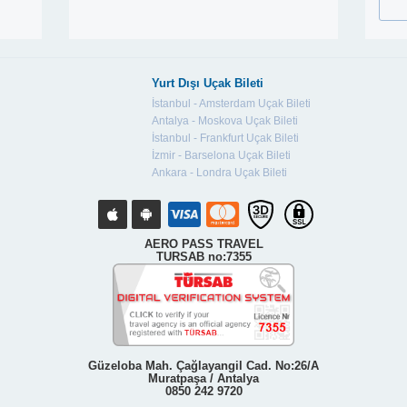
Yurt Dışı Uçak Bileti
İstanbul - Amsterdam Uçak Bileti
Antalya - Moskova Uçak Bileti
İstanbul - Frankfurt Uçak Bileti
İzmir - Barselona Uçak Bileti
Ankara - Londra Uçak Bileti
AERO PASS TRAVEL
TURSAB no:7355
Güzeloba Mah. Çağlayangil Cad. No:26/A
Muratpaşa / Antalya
0850 242 9720