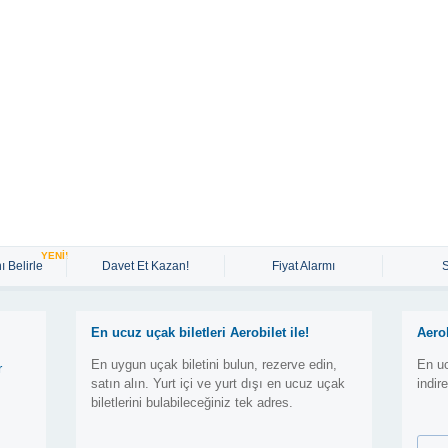
YENİ!
ı Belirle
Davet Et Kazan!
Fiyat Alarmı
En ucuz uçak biletleri Aerobilet ile!
Aero
En uygun uçak biletini bulun, rezerve edin,
En uc
r
satın alın. Yurt içi ve yurt dışı en ucuz uçak
indir
biletlerini bulabileceğiniz tek adres.