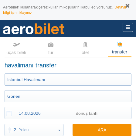
Aerobilet'i kullanarak çerez kullanım koşullarını kabul ediyorsunuz.
Detaylı
bilgi için tıklayınız.
transfer
uçak bileti
tur
otel
havalimanı transfer
2
Yolcu
ARA