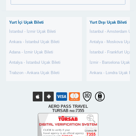
Yurt İçi Uçak Bileti
Yurt Dışı Uçak Bileti
İstanbul - İzmir Uçak Bileti
İstanbul - Amsterdam Uçak
Ankara - İstanbul Uçak Bileti
Antalya - Moskova Uçak Bi
Adana - İzmir Uçak Bileti
İstanbul - Frankfurt Uçak B
Antalya - İstanbul Uçak Bileti
İzmir - Barselona Uçak Bil
Trabzon - Ankara Uçak Bileti
Ankara - Londra Uçak Bile
AERO PASS TRAVEL
TURSAB no:7355