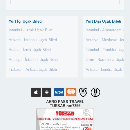
Yurt İçi Uçak Bileti
Yurt Dışı Uçak Bileti
İstanbul - İzmir Uçak Bileti
İstanbul - Amsterdam Uçak
Ankara - İstanbul Uçak Bileti
Antalya - Moskova Uçak Bi
Adana - İzmir Uçak Bileti
İstanbul - Frankfurt Uçak B
Antalya - İstanbul Uçak Bileti
İzmir - Barselona Uçak Bil
Trabzon - Ankara Uçak Bileti
Ankara - Londra Uçak Bile
AERO PASS TRAVEL
TURSAB no:7355