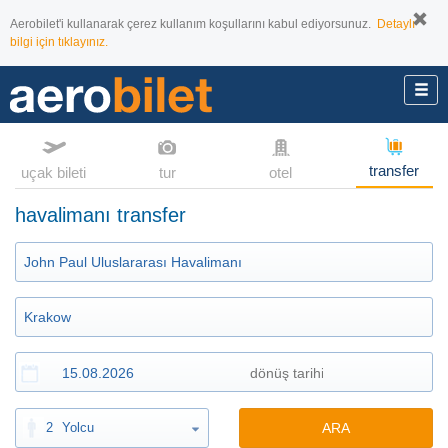
Aerobilet'i kullanarak çerez kullanım koşullarını kabul ediyorsunuz.
Detaylı
bilgi için tıklayınız.
transfer
uçak bileti
tur
otel
havalimanı transfer
2
Yolcu
ARA