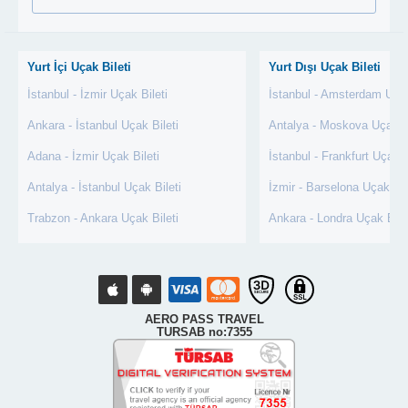
Yurt İçi Uçak Bileti
Yurt Dışı Uçak Bileti
İstanbul - İzmir Uçak Bileti
İstanbul - Amsterdam Uçak
Ankara - İstanbul Uçak Bileti
Antalya - Moskova Uçak Bi
Adana - İzmir Uçak Bileti
İstanbul - Frankfurt Uçak B
Antalya - İstanbul Uçak Bileti
İzmir - Barselona Uçak Bil
Trabzon - Ankara Uçak Bileti
Ankara - Londra Uçak Bile
AERO PASS TRAVEL
TURSAB no:7355