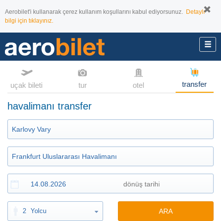
Aerobilet'i kullanarak çerez kullanım koşullarını kabul ediyorsunuz.
Detaylı
bilgi için tıklayınız.
transfer
uçak bileti
tur
otel
havalimanı transfer
2
Yolcu
ARA