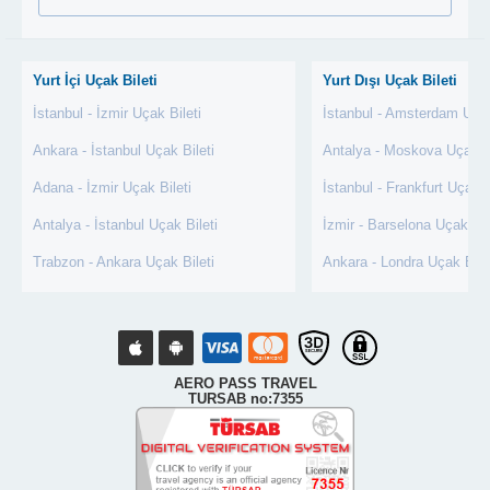
Yurt İçi Uçak Bileti
Yurt Dışı Uçak Bileti
İstanbul - İzmir Uçak Bileti
İstanbul - Amsterdam Uçak
Ankara - İstanbul Uçak Bileti
Antalya - Moskova Uçak Bi
Adana - İzmir Uçak Bileti
İstanbul - Frankfurt Uçak B
Antalya - İstanbul Uçak Bileti
İzmir - Barselona Uçak Bil
Trabzon - Ankara Uçak Bileti
Ankara - Londra Uçak Bile
AERO PASS TRAVEL
TURSAB no:7355