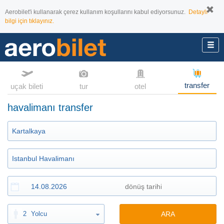
Aerobilet'i kullanarak çerez kullanım koşullarını kabul ediyorsunuz.
Detaylı
bilgi için tıklayınız.
transfer
uçak bileti
tur
otel
havalimanı transfer
2
Yolcu
ARA