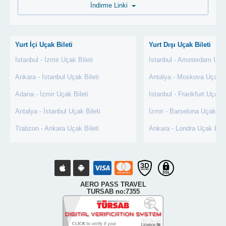
İndirme Linki
Yurt İçi Uçak Bileti
Yurt Dışı Uçak Bileti
İstanbul - İzmir Uçak Bileti
İstanbul - Amsterdam Uçak
Ankara - İstanbul Uçak Bileti
Antalya - Moskova Uçak Bi
Adana - İzmir Uçak Bileti
İstanbul - Frankfurt Uçak B
Antalya - İstanbul Uçak Bileti
İzmir - Barselona Uçak Bil
Trabzon - Ankara Uçak Bileti
Ankara - Londra Uçak Bile
AERO PASS TRAVEL
TURSAB no:7355