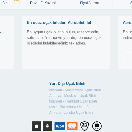
ı Belirle
Davet Et Kazan!
Fiyat Alarmı
En ucuz uçak biletleri Aerobilet ile!
Aero
En uygun uçak biletini bulun, rezerve edin,
En uc
r
satın alın. Yurt içi ve yurt dışı en ucuz uçak
indir
biletlerini bulabileceğiniz tek adres.
Yurt Dışı Uçak Bileti
İstanbul - Amsterdam Uçak Bileti
Antalya - Moskova Uçak Bileti
İstanbul - Frankfurt Uçak Bileti
İzmir - Barselona Uçak Bileti
Ankara - Londra Uçak Bileti