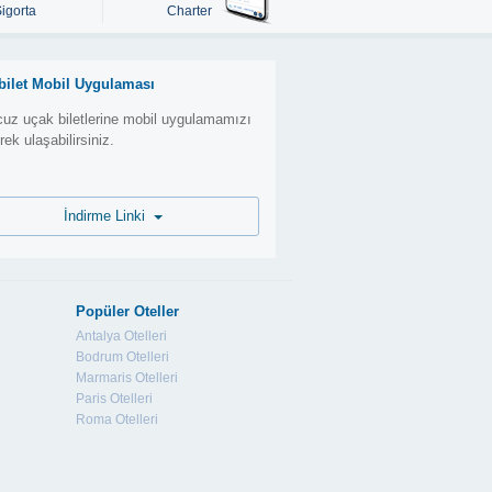
Sigorta
Charter
bilet Mobil Uygulaması
uz uçak biletlerine mobil uygulamamızı
erek ulaşabilirsiniz.
İndirme Linki
Popüler Oteller
Antalya Otelleri
Bodrum Otelleri
Marmaris Otelleri
Paris Otelleri
Roma Otelleri