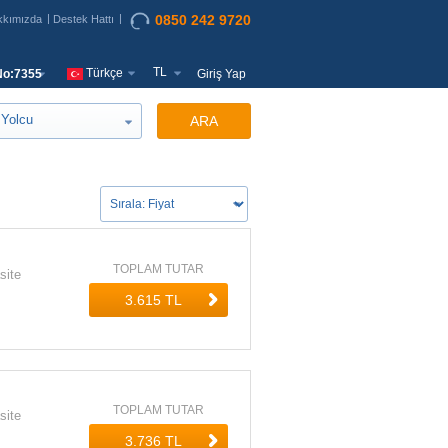
0850 242 9720
kkımızda
Destek Hattı
TL
Türkçe
o:7355
Giriş Yap
Yolcu
ARA
TOPLAM TUTAR
site
TOPLAM TUTAR
site