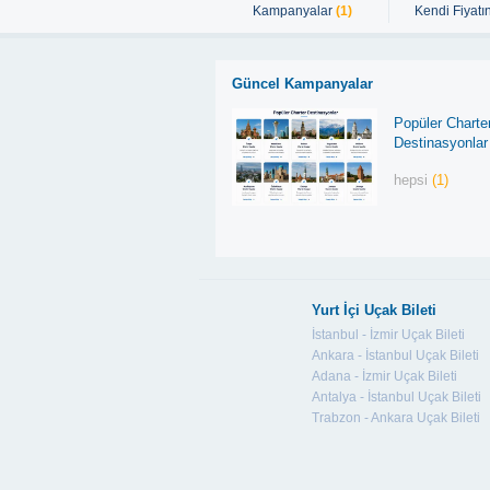
Kampanyalar
(1)
Kendi Fiyatın
Güncel Kampanyalar
Popüler Charte
Destinasyonlar
hepsi
(1)
Yurt İçi Uçak Bileti
İstanbul - İzmir Uçak Bileti
Ankara - İstanbul Uçak Bileti
Adana - İzmir Uçak Bileti
Antalya - İstanbul Uçak Bileti
Trabzon - Ankara Uçak Bileti