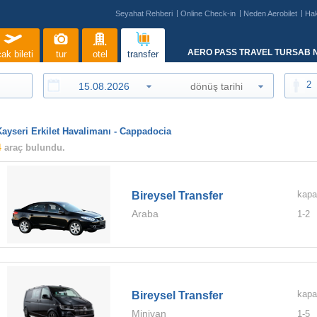
Seyahat Rehberi
Online Check-in
Neden Aerobilet
Ha
AERO PASS TRAVEL TURSAB N
ak bileti
tur
otel
transfer
2
Kayseri Erkilet Havalimanı - Cappadocia
4
araç bulundu.
kapa
Bireysel Transfer
Araba
1-
2
kapa
Bireysel Transfer
Minivan
1-
5