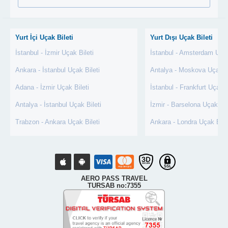
Yurt İçi Uçak Bileti
Yurt Dışı Uçak Bileti
İstanbul - İzmir Uçak Bileti
İstanbul - Amsterdam Uçak
Ankara - İstanbul Uçak Bileti
Antalya - Moskova Uçak Bi
Adana - İzmir Uçak Bileti
İstanbul - Frankfurt Uçak B
Antalya - İstanbul Uçak Bileti
İzmir - Barselona Uçak Bil
Trabzon - Ankara Uçak Bileti
Ankara - Londra Uçak Bile
AERO PASS TRAVEL
TURSAB no:7355