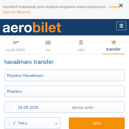
Aerobilet'i kullanarak çerez kullanım koşullarını kabul ediyorsunuz.
Detaylı
bilgi için tıklayınız.
transfer
uçak bileti
tur
otel
havalimanı transfer
2
Yolcu
ARA