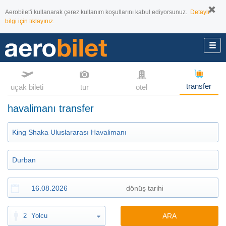
Aerobilet'i kullanarak çerez kullanım koşullarını kabul ediyorsunuz.
Detaylı
bilgi için tıklayınız.
transfer
uçak bileti
tur
otel
havalimanı transfer
2
Yolcu
ARA