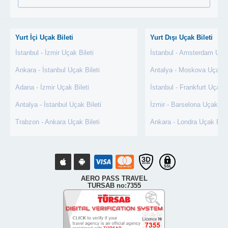
Yurt İçi Uçak Bileti
Yurt Dışı Uçak Bileti
İstanbul - İzmir Uçak Bileti
İstanbul - Amsterdam Uçak
Ankara - İstanbul Uçak Bileti
Antalya - Moskova Uçak Bi
Adana - İzmir Uçak Bileti
İstanbul - Frankfurt Uçak B
Antalya - İstanbul Uçak Bileti
İzmir - Barselona Uçak Bil
Trabzon - Ankara Uçak Bileti
Ankara - Londra Uçak Bile
AERO PASS TRAVEL
TURSAB no:7355