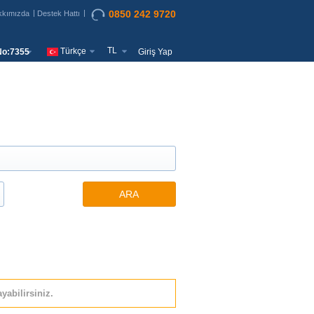
0850 242 9720
kkımızda
Destek Hattı
TL
Türkçe
o:7355
Giriş Yap
ARA
yabilirsiniz.