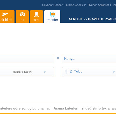
Seyahat Rehberi
Online Check-in
Neden Aerobilet
Ha
AERO PASS TRAVEL TURSAB N
ak bileti
tur
otel
transfer
2
Yolcu
riterlere göre sonuç bulunamadı. Arama kriterlerinizi değiştirip tekrar ara