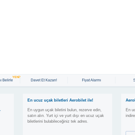
YENİ!
ı Belirle
Davet Et Kazan!
Fiyat Alarmı
En ucuz uçak biletleri Aerobilet ile!
Aero
En uygun uçak biletini bulun, rezerve edin,
En uc
r
satın alın. Yurt içi ve yurt dışı en ucuz uçak
indir
biletlerini bulabileceğiniz tek adres.