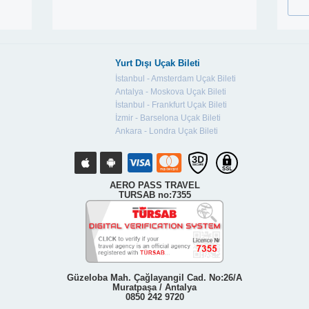
Yurt Dışı Uçak Bileti
İstanbul - Amsterdam Uçak Bileti
Antalya - Moskova Uçak Bileti
İstanbul - Frankfurt Uçak Bileti
İzmir - Barselona Uçak Bileti
Ankara - Londra Uçak Bileti
AERO PASS TRAVEL
TURSAB no:7355
Güzeloba Mah. Çağlayangil Cad. No:26/A
Muratpaşa / Antalya
0850 242 9720