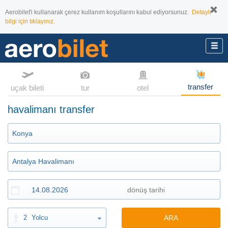
Aerobilet'i kullanarak çerez kullanım koşullarını kabul ediyorsunuz.
Detaylı
bilgi için tıklayınız.
transfer
uçak bileti
tur
otel
havalimanı transfer
2
Yolcu
ARA