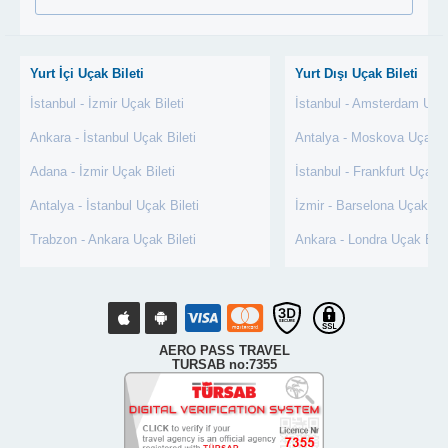
Yurt İçi Uçak Bileti
Yurt Dışı Uçak Bileti
İstanbul - İzmir Uçak Bileti
İstanbul - Amsterdam Uçak
Ankara - İstanbul Uçak Bileti
Antalya - Moskova Uçak Bi
Adana - İzmir Uçak Bileti
İstanbul - Frankfurt Uçak B
Antalya - İstanbul Uçak Bileti
İzmir - Barselona Uçak Bil
Trabzon - Ankara Uçak Bileti
Ankara - Londra Uçak Bile
AERO PASS TRAVEL
TURSAB no:7355