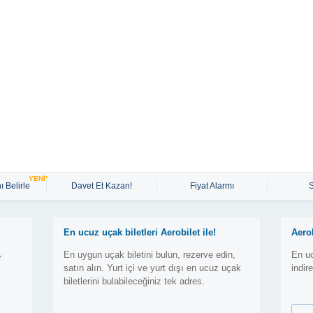
YENİ!
ı Belirle
Davet Et Kazan!
Fiyat Alarmı
En ucuz uçak biletleri Aerobilet ile!
Aero
En uygun uçak biletini bulun, rezerve edin,
En uc
r
satın alın. Yurt içi ve yurt dışı en ucuz uçak
indir
biletlerini bulabileceğiniz tek adres.