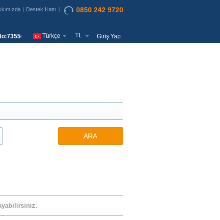
0850 242 9720
kkımızda
Destek Hattı
TL
Türkçe
o:7355
Giriş Yap
ARA
yabilirsiniz.