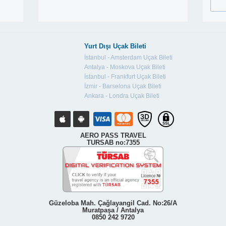
Yurt Dışı Uçak Bileti
İstanbul - Amsterdam Uçak Bileti
Antalya - Moskova Uçak Bileti
İstanbul - Frankfurt Uçak Bileti
İzmir - Barselona Uçak Bileti
Ankara - Londra Uçak Bileti
AERO PASS TRAVEL
TURSAB no:7355
Güzeloba Mah. Çağlayangil Cad. No:26/A
Muratpaşa / Antalya
0850 242 9720