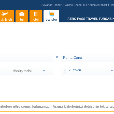
Seyahat Rehberi
Online Check-in
Neden Aerobilet
Ha
AERO PASS TRAVEL TURSAB N
ak bileti
tur
otel
transfer
2
Yolcu
riterlere göre sonuç bulunamadı. Arama kriterlerinizi değiştirip tekrar ara