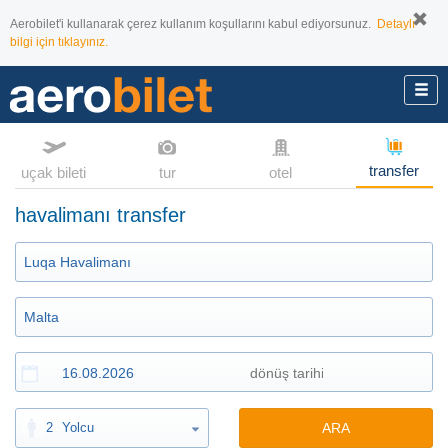
Aerobilet'i kullanarak çerez kullanım koşullarını kabul ediyorsunuz.
Detaylı
bilgi için tıklayınız.
transfer
uçak bileti
tur
otel
havalimanı transfer
2
Yolcu
ARA