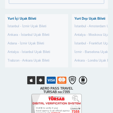
Yurt İçi Uçak Bileti
Yurt Dışı Uçak Bileti
İstanbul - İzmir Uçak Bileti
İstanbul - Amsterdam Uçak
Ankara - İstanbul Uçak Bileti
Antalya - Moskova Uçak Bi
Adana - İzmir Uçak Bileti
İstanbul - Frankfurt Uçak B
Antalya - İstanbul Uçak Bileti
İzmir - Barselona Uçak Bil
Trabzon - Ankara Uçak Bileti
Ankara - Londra Uçak Bile
AERO PASS TRAVEL
TURSAB no:7355