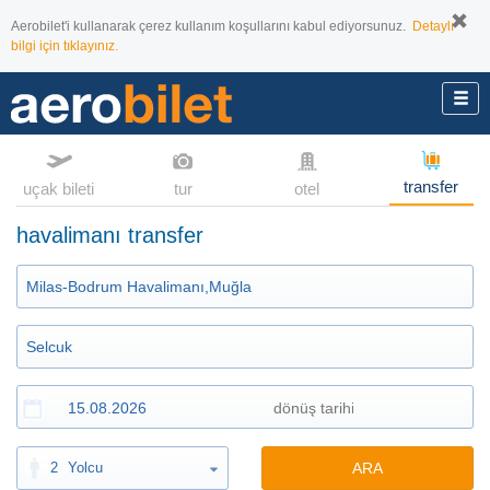
Aerobilet'i kullanarak çerez kullanım koşullarını kabul ediyorsunuz.
Detaylı
bilgi için tıklayınız.
transfer
uçak bileti
tur
otel
havalimanı transfer
2
Yolcu
ARA