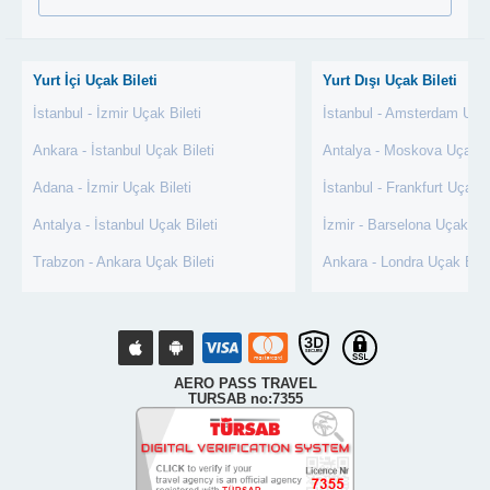
Yurt İçi Uçak Bileti
Yurt Dışı Uçak Bileti
İstanbul - İzmir Uçak Bileti
İstanbul - Amsterdam Uçak
Ankara - İstanbul Uçak Bileti
Antalya - Moskova Uçak Bi
Adana - İzmir Uçak Bileti
İstanbul - Frankfurt Uçak B
Antalya - İstanbul Uçak Bileti
İzmir - Barselona Uçak Bil
Trabzon - Ankara Uçak Bileti
Ankara - Londra Uçak Bile
AERO PASS TRAVEL
TURSAB no:7355